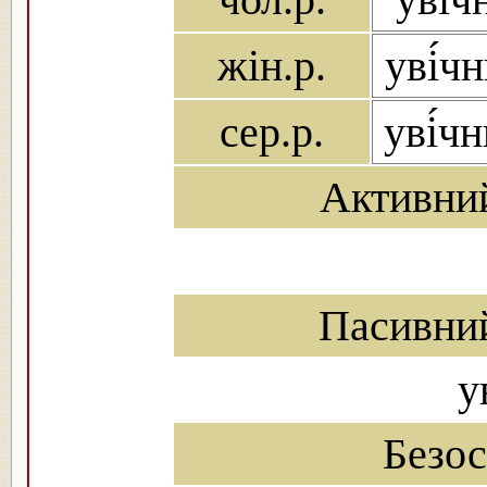
жін.р.
уві́ч
сер.р.
уві́ч
Активни
Пасивни
у
Безо