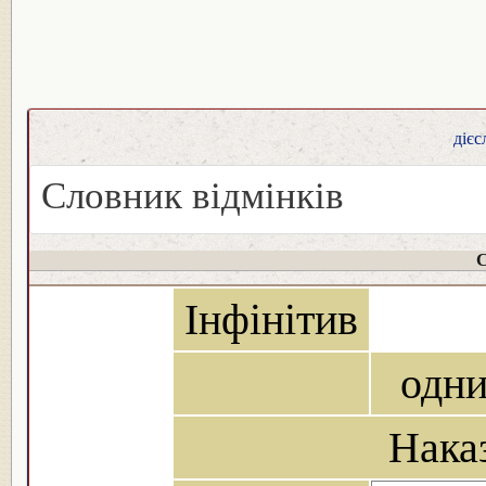
дієс
Словник відмінків
С
Інфінітив
одн
Нака