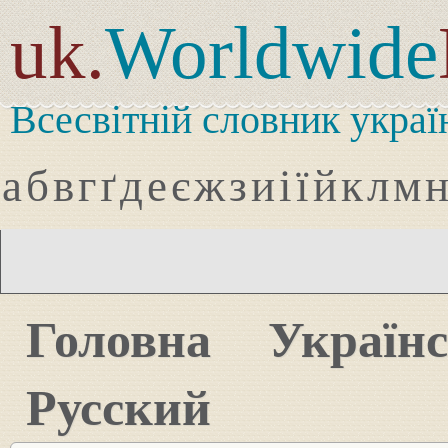
uk.
Worldwide
Всесвітній словник украї
а
б
в
г
ґ
д
е
є
ж
з
и
і
ї
й
к
л
м
Головна
Україн
Русский