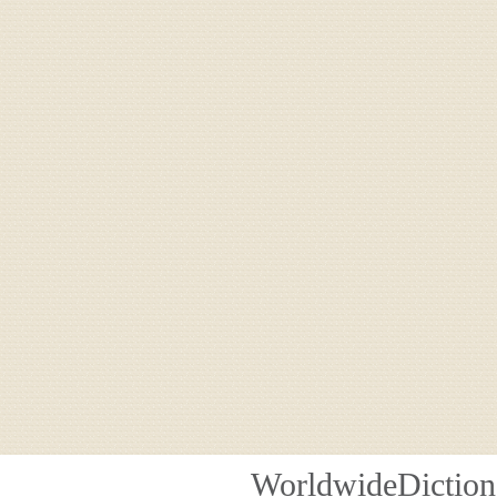
WorldwideDiction