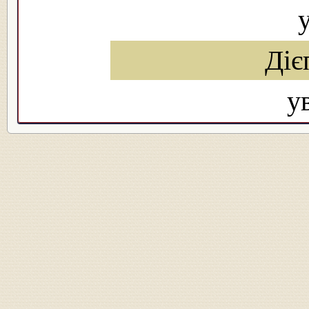
Діє
у