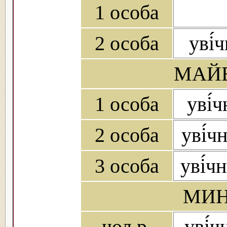
1 особа
2 особа
уві́
МАЙБ
1 особа
уві́
2 особа
уві́ч
3 особа
уві́ч
МИН
чол.р.
уві́ч