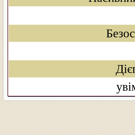
Безо
Діє
уві