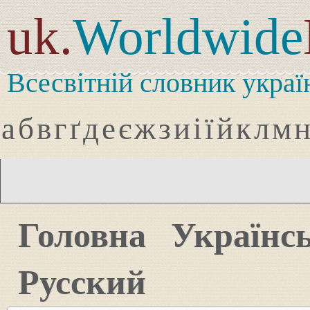
uk.
Worldwide
Всесвітній словник украї
а
б
в
г
ґ
д
е
є
ж
з
и
і
ї
й
к
л
м
Головна
Українс
Русский