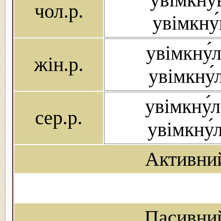
чол.р.
увімкну́
увімкну́л
жін.р.
увімкну́
увімкну́л
сер.р.
увімкну́
Активни
Пасивни