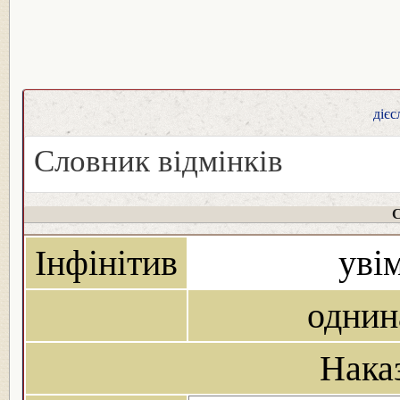
дієс
Словник відмінків
С
Інфінітив
увім
однин
Нака