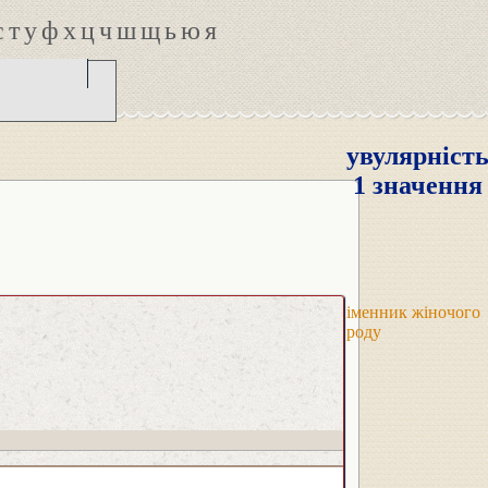
с
т
у
ф
х
ц
ч
ш
щ
ь
ю
я
увулярніст
1 значення
іменник жіночого
роду