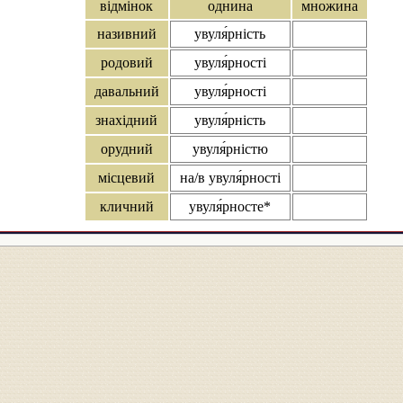
відмінок
однина
множина
називний
увуля́рність
родовий
увуля́рності
давальний
увуля́рності
знахідний
увуля́рність
орудний
увуля́рністю
місцевий
на/в увуля́рності
кличний
увуля́рносте*