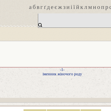
а
б
в
г
ґ
д
е
є
ж
з
и
і
ї
й
к
л
м
н
о
п
р
-1-
іменник жіночого роду