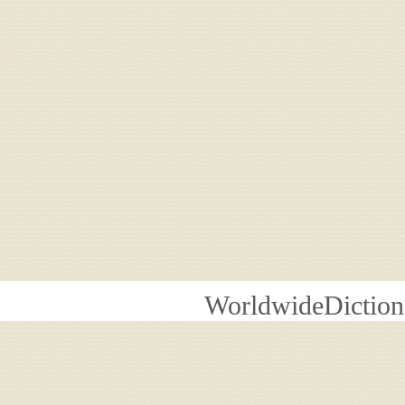
WorldwideDiction