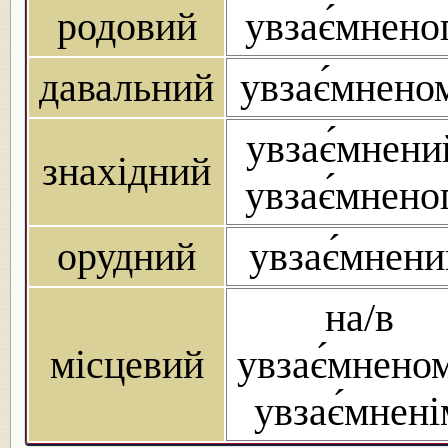
родовий
увзає́мнено
давальний
увзає́мнено
увзає́мнени
знахідний
увзає́мнено
орудний
увзає́мнен
на/в
місцевий
увзає́мненом
увзає́мнені