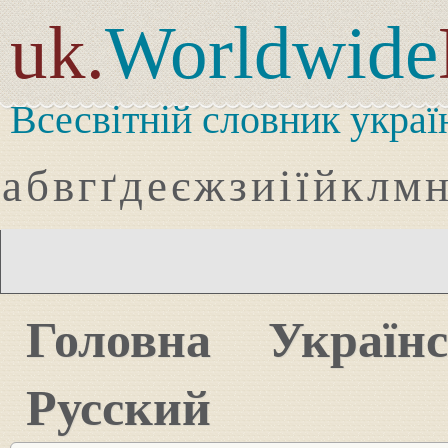
uk.
Worldwide
Всесвітній словник украї
а
б
в
г
ґ
д
е
є
ж
з
и
і
ї
й
к
л
м
Головна
Україн
Русский