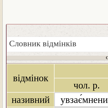
Словник відмінків
С
відмінок
чол. р.
називний
увзає́мнен