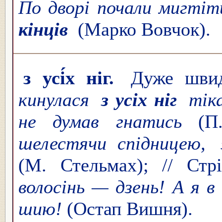
По дворі почали мигтіти
кінців
(Марко Вовчок).
з усі́х ніг.
Дуже швид
кинулася
з усіх ніг
тіка
не думав гнатись
(П
шелестячи спідницею,
(М. Стельмах); // Стр
волосінь — дзень! А я в
шию!
(Остап Вишня).