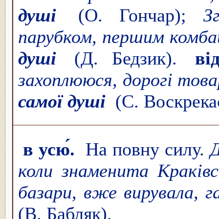
душі
(О. Гончар);
З
парубком, першим комба
душі
(Д. Бедзик).
ві
захоплююся, дорогі това
самої душі
(С. Воскрека
в усю́.
На повну силу.
Д
коли знаменита Краківс
базари, вже вирувала, 
(В. Бабляк).