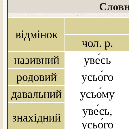
Словн
відмінок
чол. р.
називний
уве́сь
родовий
усьо́го
давальний
усьо́му
уве́сь,
знахідний
усьо́го