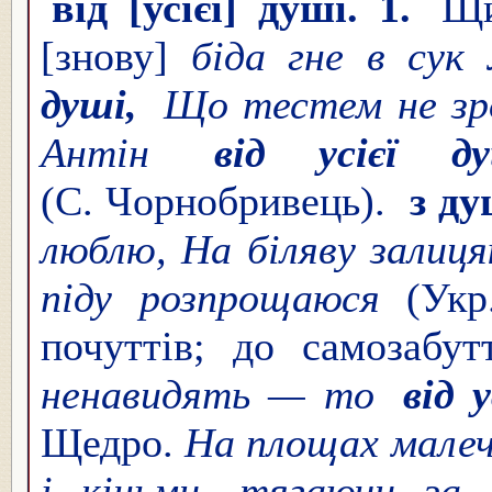
від [усіє́ї] душі́. 1.
Щи
[знову]
біда гне в сук
душі,
Що тестем не зр
Антін
від усієї ду
(С. Чорнобривець).
з душ
люблю, На біляву залиця
піду розпрощаюся
(Укр
почуттів; до самозабу
ненавидять — то
від 
Щедро.
На площах малеч
і кіньми, тягаючи за 