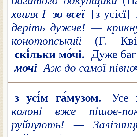
багатого одкупщика
(П
хвиля І
зо всеї
[з усієї]
деріть дужче! — крик
конотопський
(Г. Кв
скі́льки мо́чі.
Дуже баг
мочі
Аж до самої півн
з усі́м га́музом.
Усе 
колоні вже пішов-п
руйнують! — Залізни