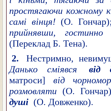
простягаючи кожному к
самі вінця!
(О. Гончар
прийнявши, гостинн
(Переклад Б. Тена).
2.
Нестримно, невимуш
Данько сміявся
від 
матроси]
від чорномо
розмовляти
(О. Гончар
душі
(О. Довженко).