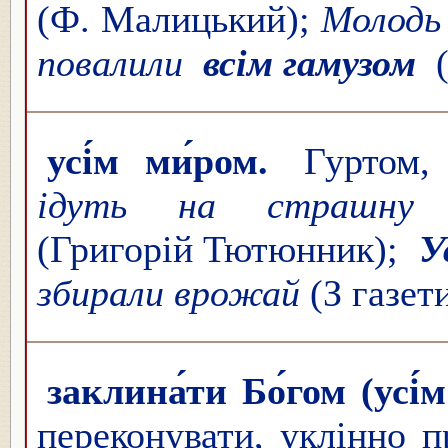
(Ф. Малицький);
Молодь 
повалили
всім гамузом
(
усі́м ми́ром.
Гуртом,
ідуть на страшну 
(Григорій Тютюнник);
У
збирали врожай
(З газети
заклина́ти Бо́гом (усі́м
переконувати, уклінно п