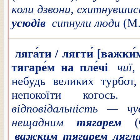
коли дзвони, схитнувшись
усюдів
сипнули люди
(М
ляга́ти / лягти́ [важки
тягаре́м на пле́чі
чиї,
небудь великих турбот,
непокоїти когось
відповідальність — 
нещадним
тягарем
(О
важким тягарем лягла