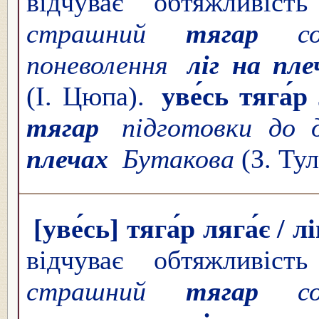
відчуває обтяжливіст
страшний
тягар
соц
поневолення
ліг на пле
(І. Цюпа).
уве́сь тяга́р
тягар
підготовки до д
плечах
Бутакова
(З. Тул
[уве́сь] тяга́р ляга́є / л
відчуває обтяжливіст
страшний
тягар
соц