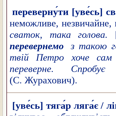
переверну́ти [уве́сь] св
неможливе, незвичайне, в
сваток, така голова.
[
перевернемо
з такою 
твій Петро хоче са
переверне. Спробу
(С. Журахович).
[уве́сь] тяга́р ляга́є / л