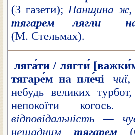
(З газети);
Панщина ж, 
тягарем лягли
(М. Стельмах).
ляга́ти / лягти́ [важки
тягаре́м на пле́чі
чиї,
небудь великих турбот,
непокоїти когось
відповідальність — 
нещадним
тягарем
(О