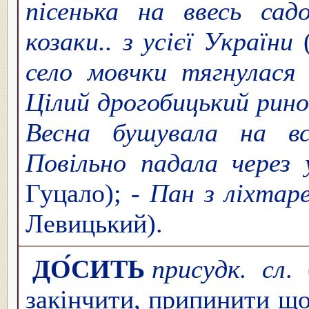
пісенька на ввесь сад
козаки.. з усієї України
(
село мовчки тягнулася 
Цілий дрогобицький рино
Весна бушувала на вс
Повільно падала через 
Гуцало); -
Пан з ліхтаре
Левицький).
ДО́СИТЬ
присудк. сл
.
закінчити, припинити щ