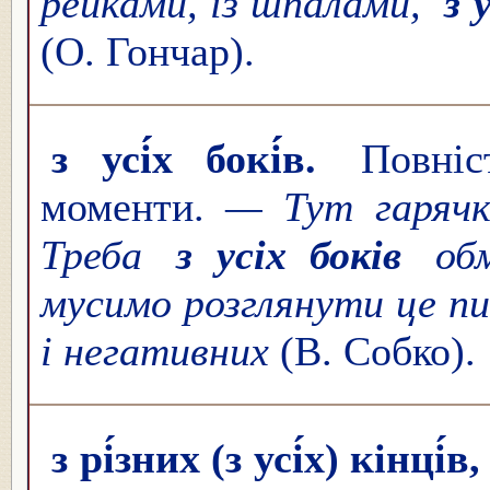
рейками, із шпалами,
з 
(О. Гончар).
з усі́́х бокі́́в.
Повніс
моменти.
— Тут гарячк
Треба
з усіх боків
обм
мусимо розглянути це 
і негативних
(В. Собко).
з рі́зних (з усі́х) кінці́в