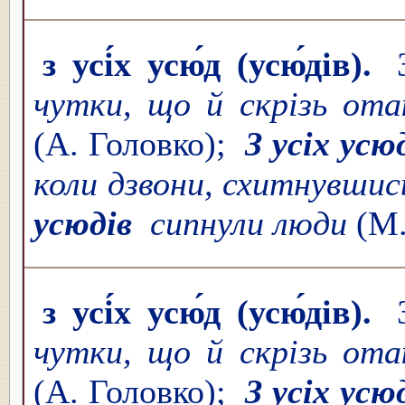
з усі́х усю́д (усю́дів).
З
чутки, що й скрізь от
(А. Головко);
З усіх усю
коли дзвони, схитнувшись
усюдів
сипнули люди
(М
з усі́х усю́д (усю́дів).
З
чутки, що й скрізь от
(А. Головко);
З усіх усю