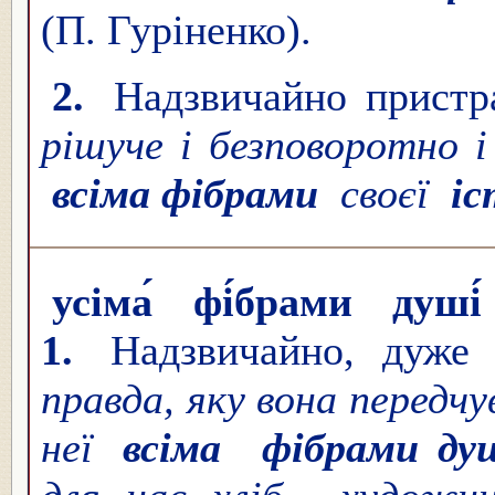
(П. Гуріненко).
2.
Надзвичайно пристр
рішуче і безповоротно 
всіма фібрами
своєї
і
усіма́ фі́брами душі́
1.
Надзвичайно, дуже
правда, яку вона передчу
неї
всіма
фібрами ду