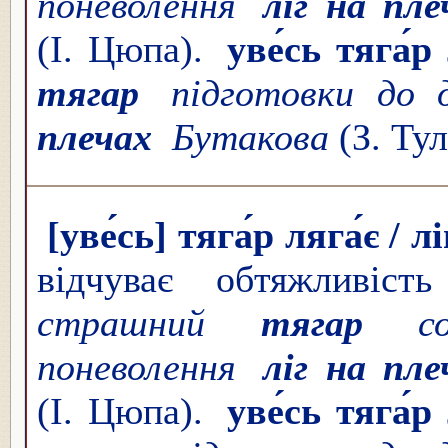
поневолення
ліг на пле
(І. Цюпа).
уве́сь тяга́р
тягар
підготовки до д
плечах
Бутакова
(З. Тул
[уве́сь] тяга́р ляга́є / л
відчуває обтяжливіст
страшний
тягар
соц
поневолення
ліг на пле
(І. Цюпа).
уве́сь тяга́р