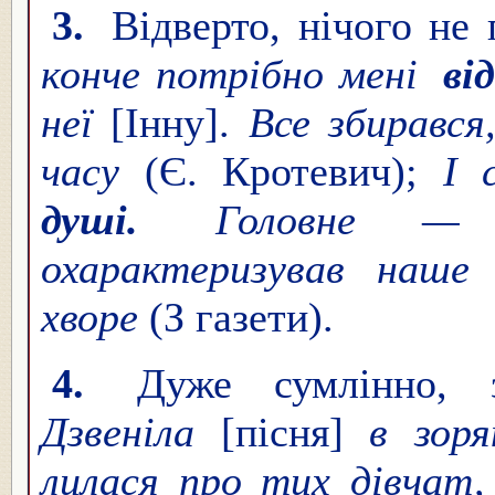
3.
Відверто, нічого не
конче потрібно мені
ві
неї
[Інну].
Все збирався
часу
(Є. Кротевич);
І 
душі.
Головне — не
охарактеризував наше
хворе
(З газети).
4.
Дуже сумлінно, 
Дзвеніла
[пісня]
в зоря
лилася про тих дівчат