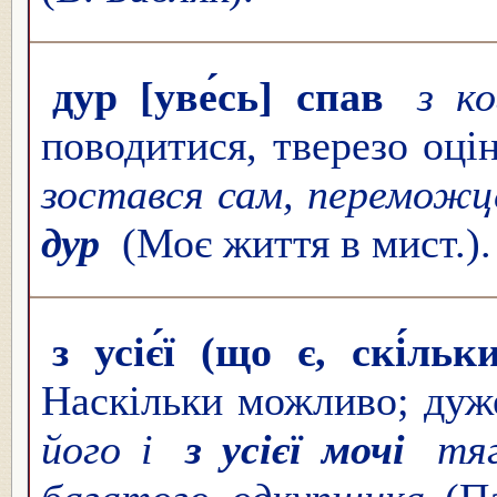
дур [уве́сь] спав
з к
поводитися, тверезо оці
зостався сам, переможц
дур
(Моє життя в мист.).
з усіє́ї (що є, скі́ль
Наскільки можливо; дуж
його і
з усієї мочі
тяг