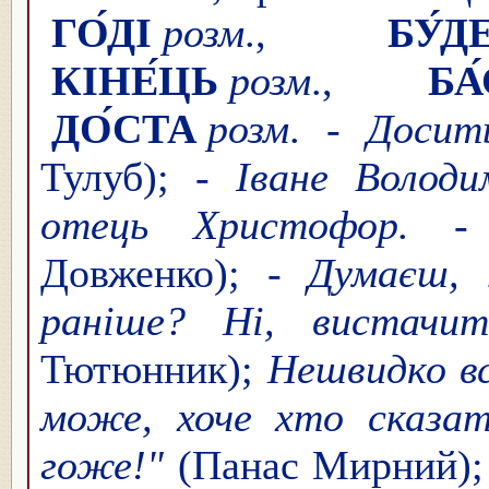
ГО́ДІ
розм
.,
БУ́Д
КІНЕ́ЦЬ
розм
.,
БА
ДО́СТА
розм
.
- Досит
Тулуб);
- Іване Володим
отець Христофор. - 
Довженко);
- Думаєш, т
раніше? Ні, вистачит
Тютюнник);
Нешвидко в
може, хоче хто сказа
гоже!"
(Панас Мирний);