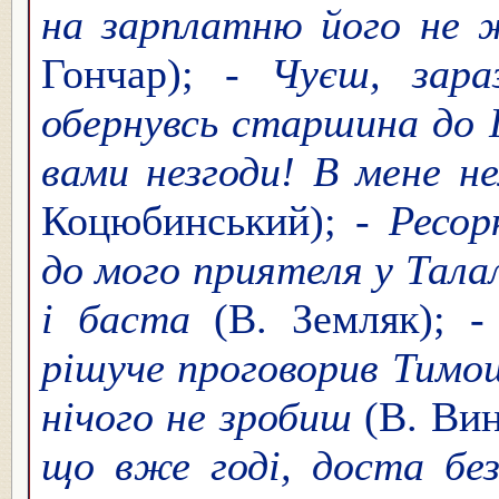
на зарплатню його не жа
Гончар);
- Чуєш, зараз
обернувсь старшина до 
вами незгоди! В мене не
Коцюбинський);
- Ресорк
до мого приятеля у Талал
і баста
(В. Земляк);
- 
рішуче проговорив Тимош
нічого не зробиш
(В. Ви
що вже годі, доста без