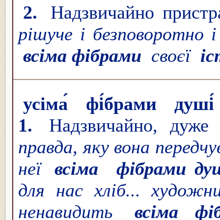
2.
Надзвичайно пристр
рішуче і безповоротно 
всіма фібрами
своєї
і
усіма́ фі́брами душі́
1.
Надзвичайно, дуже
правда, яку вона передчу
неї
всіма
фібрами ду
для нас хліб... художн
ненавидить
всіма ф