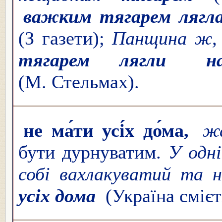
важким тягарем лягла
(З газети);
Панщина ж, 
тягарем лягли
(М. Стельмах).
не ма́ти усі́х до́ма,
ж
бути дурнуватим.
У одні
собі вахлакуватий та 
усіх дома
(Україна смієт