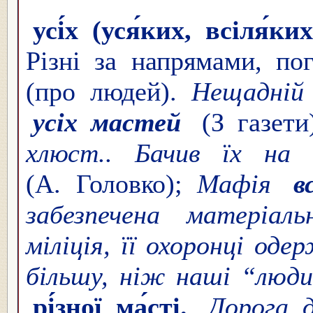
усі́х (уся́ких, всіля́к
Різні за напрямами, пог
(про людей).
Нещадній 
усіх мастей
(З газети
хлюст.. Бачив їх на 
(А. Головко);
Мафія
в
забезпечена матеріал
міліція, її охоронці од
більшу, ніж наші “люд
рі́зної ма́сті.
Дорога д