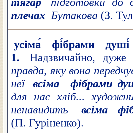
тягар
підготовки до д
плечах
Бутакова
(З. Тул
усіма́ фі́брами душі́
1.
Надзвичайно, дуже
правда, яку вона передчу
неї
всіма
фібрами ду
для нас хліб... художн
ненавидить
всіма ф
(П. Гуріненко).