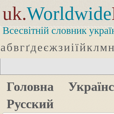
uk.
Worldwide
Всесвітній словник украї
а
б
в
г
ґ
д
е
є
ж
з
и
і
ї
й
к
л
м
Головна
Україн
Русский