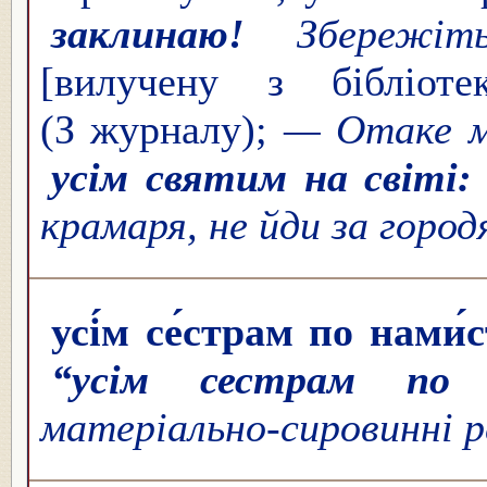
заклинаю!
Збережіть
[вилучену з бібліотек
(З журналу);
— Отаке м
усім святим на світі
крамаря, не йди за горо
усі́м се́страм по нами́
“усім сестрам по 
матеріально-сировинні 