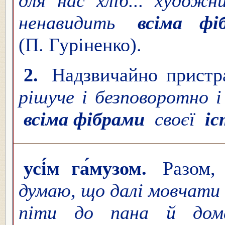
для нас хліб... художн
ненавидить
всіма ф
(П. Гуріненко).
2.
Надзвичайно пристр
рішуче і безповоротно 
всіма фібрами
своєї
і
усі́м га́музом.
Разом,
думаю, що далі мовчати
піти до пана й дома