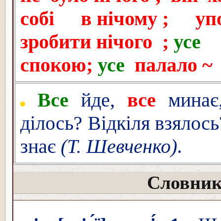
собі в
нічому
; уп
зробити
нічого
;
усе
спокою;
усе
палало 
Все
йде,
все
минає,
ділось? Відкіля взялось
знає
(Т. Шевченко)
.
Словник