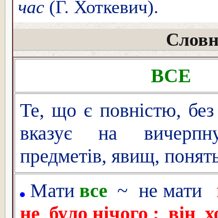
час
(Г. Хоткевич).
Словн
ВСЕ
Те, що є повністю, без
вказує на вичерпну
предметів, явищ, понять
Мати
все
~ не мати
не було
нічого
; він х