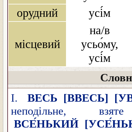
орудний
усі́м
на/в
місцевий
усьо́му,
усі́м
Словн
I.
ВЕСЬ
[ВВЕСЬ]
[УВ
неподільне, вз
ВСЕ́НЬКИЙ
[УСЕ́НЬ