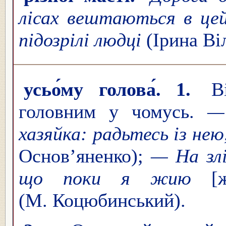
лісах вештаються в це
підозрілі людці
(Ірина Ві
усьо́му голова́. 1.
В
головним у чомусь.
—
хазяйка: радьтесь із нею
Основ’яненко);
— На злі
що поки я жию
[
(М. Коцюбинський).