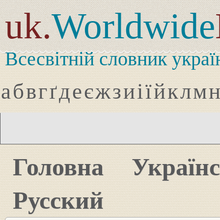
uk.
Worldwide
Всесвітній словник украї
а
б
в
г
ґ
д
е
є
ж
з
и
і
ї
й
к
л
м
Головна
Україн
Русский