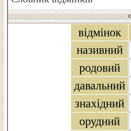
С
відмінок
називний
родовий
давальний
знахідний
орудний