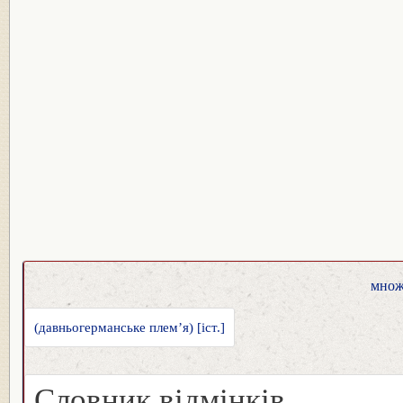
множ
(давньогерманське плем’я) [іст.]
Словник відмінків