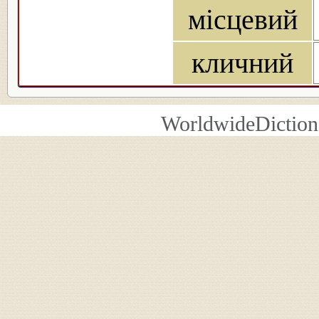
місцевий
кличний
WorldwideDiction