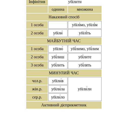
Інфінітив
убіли́ти
однина
множина
Наказовий спосіб
1 особа
убілі́мо, убілі́м
2 особа
убіли́
убілі́ть
МАЙБУТНІЙ ЧАС
1 особа
убілю́
убі́лимо, убі́лим
2 особа
убі́лиш
убі́лите
3 особа
убі́лить
убі́лять
МИНУЛИЙ ЧАС
чол.р.
убіли́в
жін.р.
убіли́ла
убіли́ли
сер.р.
убіли́ло
Активний дієприкметник