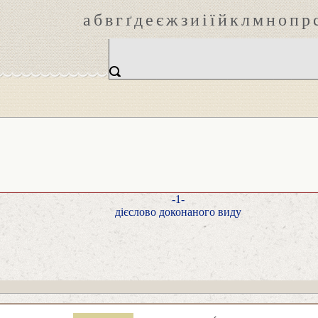
а
б
в
г
ґ
д
е
є
ж
з
и
і
ї
й
к
л
м
н
о
п
р
-1-
дієслово доконаного виду