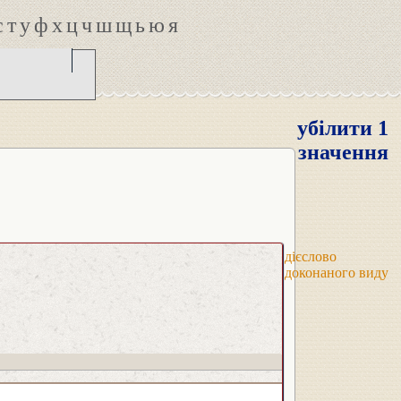
с
т
у
ф
х
ц
ч
ш
щ
ь
ю
я
убілити 1
значення
дієслово
доконаного виду