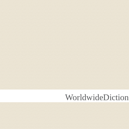
WorldwideDiction