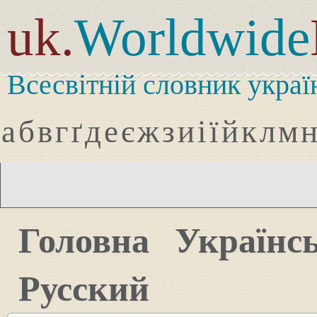
uk.
Worldwide
Всесвітній словник украї
а
б
в
г
ґ
д
е
є
ж
з
и
і
ї
й
к
л
м
Головна
Українс
Русский