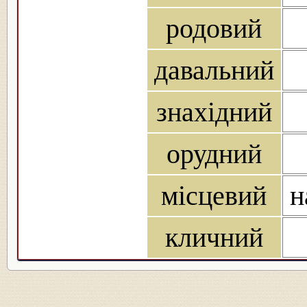
родовий
давальний
знахідний
орудний
місцевий
н
кличний