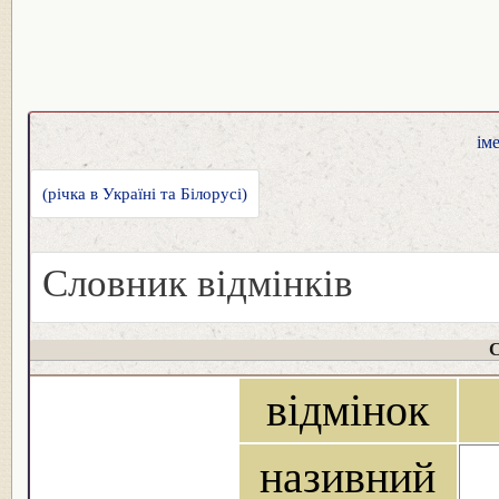
ім
(річка в Україні та Білорусі)
Словник відмінків
С
відмінок
називний