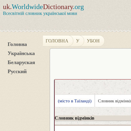
uk.
Worldwide
Dictionary
.org
Всесвітній словник української мови
ГОЛОВНА
У
УБОН
Головна
Українська
Беларуская
Русский
(місто в Таїланді)
Словник відмінкі
Словник відмінків