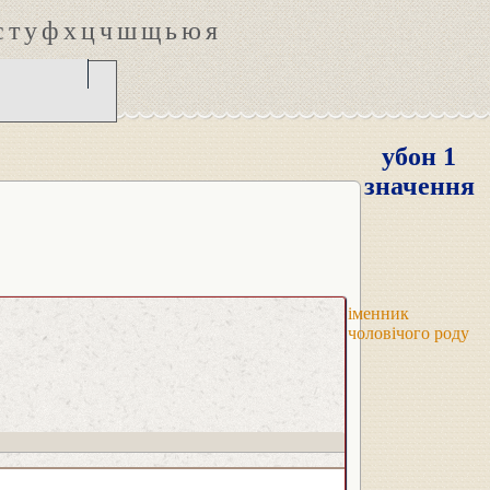
с
т
у
ф
х
ц
ч
ш
щ
ь
ю
я
убон 1
значення
іменник
чоловічого роду