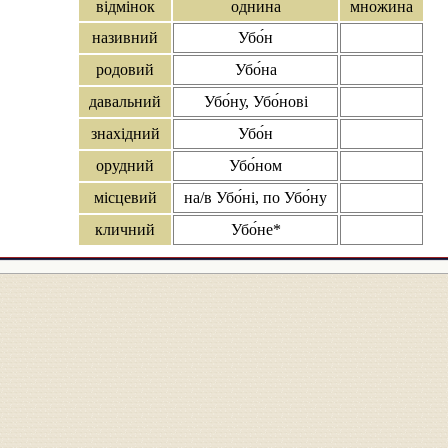
відмінок
однина
множина
називний
Убо́н
родовий
Убо́на
давальний
Убо́ну, Убо́нові
знахідний
Убо́н
орудний
Убо́ном
місцевий
на/в Убо́ні, по Убо́ну
кличний
Убо́не*