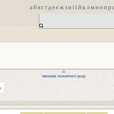
а
б
в
г
ґ
д
е
є
ж
з
и
і
ї
й
к
л
м
н
о
п
р
-1-
іменник чоловічого роду
в