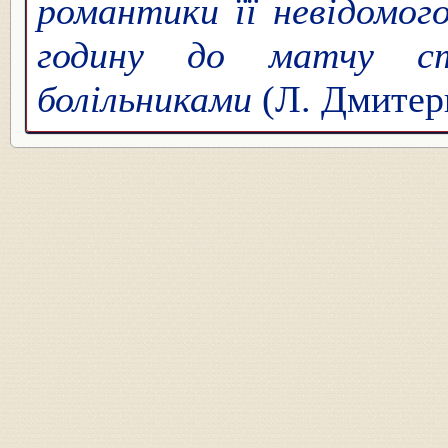
романтики її невідомо
годину до матчу ст
болільниками
(Л. Дмитер