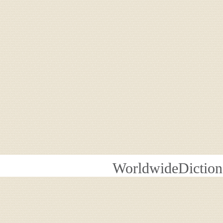
WorldwideDiction