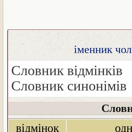
іменник чол
Словник відмінків
Словник синонімів
Словн
відмінок
од