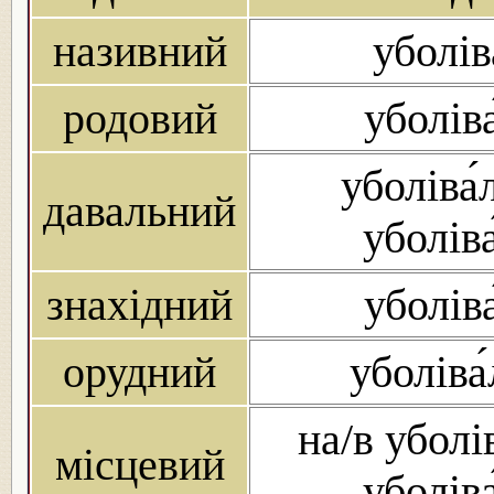
називний
уболів
родовий
уболів
уболіва́
давальний
уболів
знахідний
уболів
орудний
уболіва
на/в уболі
місцевий
уболів