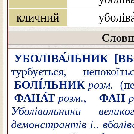
кличний
уболів
Словн
УБОЛІВА́ЛЬНИК
[В
турбується, непокоїт
БОЛІ́ЛЬНИК
розм.
(п
ФАНА́Т
розм
.,
ФАН
Уболівальники велик
демонстрантів і.. вболів