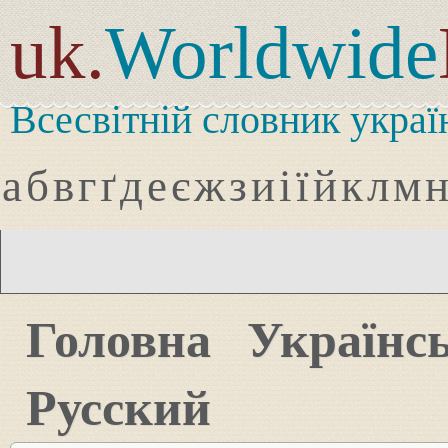
uk.
Worldwide
Всесвітній словник украї
а
б
в
г
ґ
д
е
є
ж
з
и
і
ї
й
к
л
м
Головна
Українс
Русский