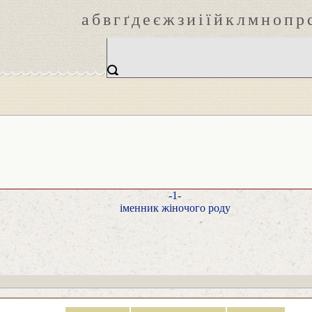
а
б
в
г
ґ
д
е
є
ж
з
и
і
ї
й
к
л
м
н
о
п
р
-1-
іменник жіночого роду