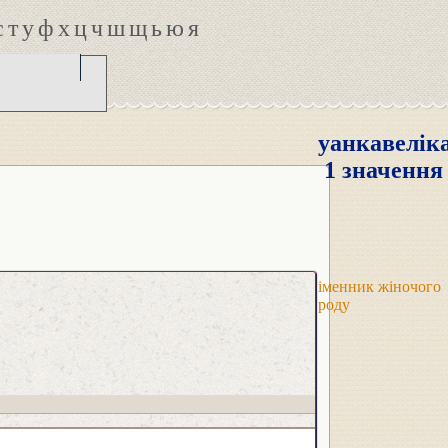
с
т
у
ф
х
ц
ч
ш
щ
ь
ю
я
уанкавелік
1 значення
іменник жіночого
роду