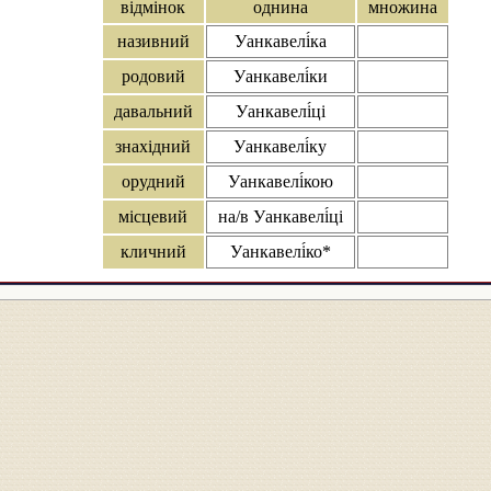
відмінок
однина
множина
називний
Уанкавелі́ка
родовий
Уанкавелі́ки
давальний
Уанкавелі́ці
знахідний
Уанкавелі́ку
орудний
Уанкавелі́кою
місцевий
на/в Уанкавелі́ці
кличний
Уанкавелі́ко*