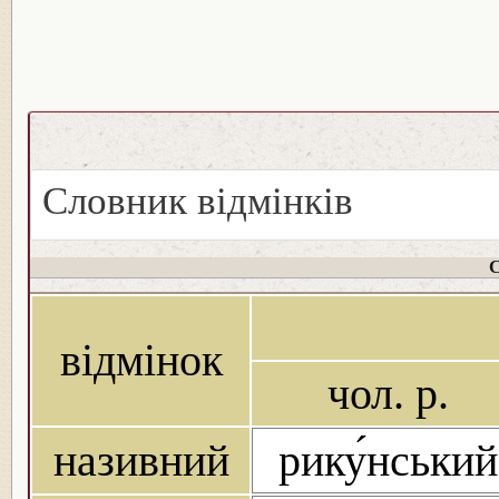
Словник відмінків
С
відмінок
чол. р.
називний
рику́нський