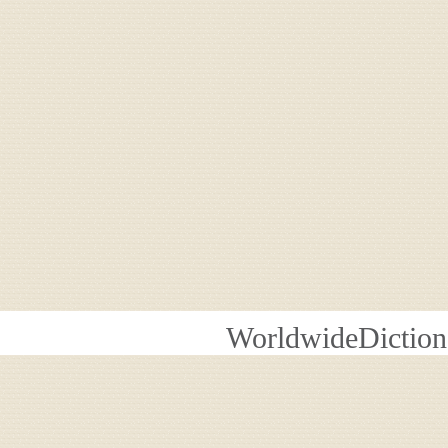
WorldwideDiction