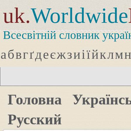
uk.
Worldwide
Всесвітній словник украї
а
б
в
г
ґ
д
е
є
ж
з
и
і
ї
й
к
л
м
Головна
Українс
Русский