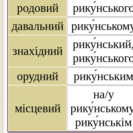
родовий
рику́нськог
давальний
рику́нськом
рику́нський
знахідний
рику́нськог
орудний
рику́нськи
на/у
місцевий
рику́нському
рику́нськім