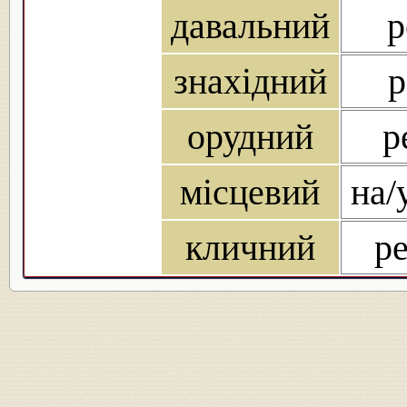
давальний
р
знахідний
р
орудний
р
місцевий
на/
кличний
ре