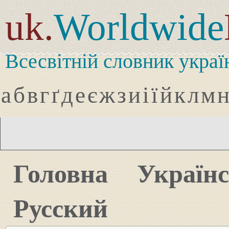
uk.
Worldwide
Всесвітній словник украї
а
б
в
г
ґ
д
е
є
ж
з
и
і
ї
й
к
л
м
Головна
Україн
Русский