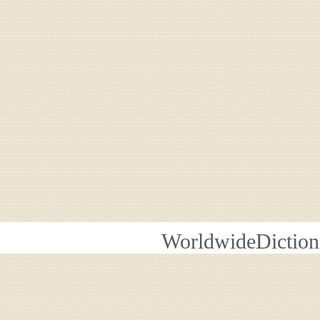
WorldwideDiction