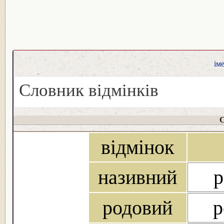
ім
Словник відмінків
С
відмінок
називний
р
родовий
р