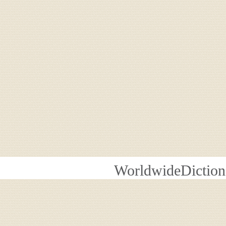
WorldwideDiction