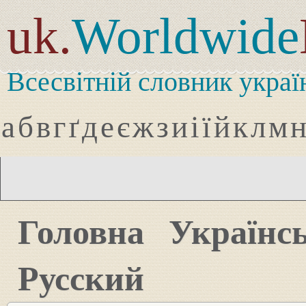
uk.
Worldwide
Всесвітній словник украї
а
б
в
г
ґ
д
е
є
ж
з
и
і
ї
й
к
л
м
Головна
Українс
Русский