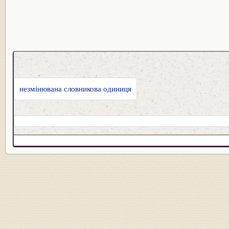
незмінювана словникова одиниця