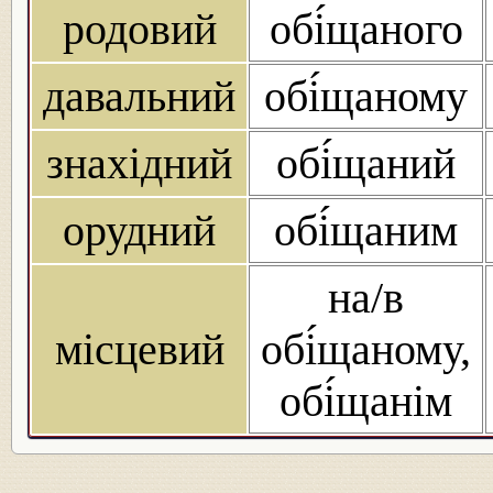
родовий
обі́щаного
давальний
обі́щаному
знахідний
обі́щаний
орудний
обі́щаним
на/в
місцевий
обі́щаному,
обі́щанім