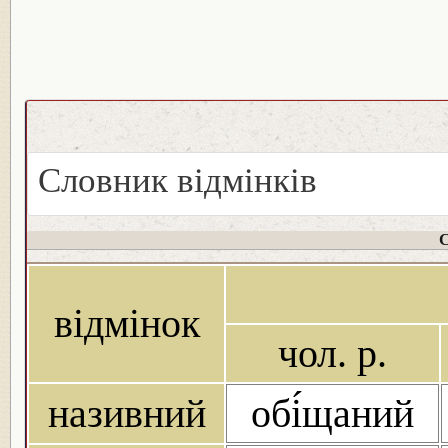
Словник відмінків
С
відмінок
чол. р.
називний
обі́щаний