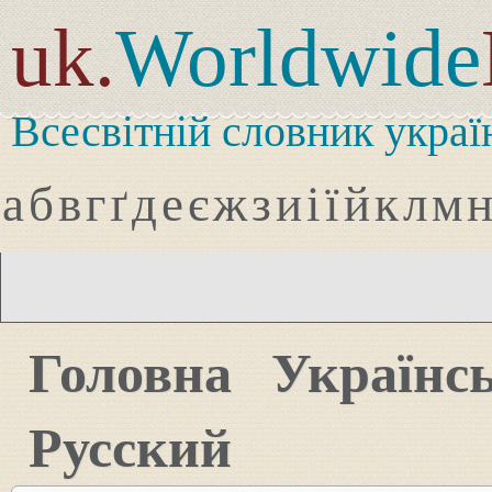
uk.
Worldwide
Всесвітній словник украї
а
б
в
г
ґ
д
е
є
ж
з
и
і
ї
й
к
л
м
Головна
Українс
Русский