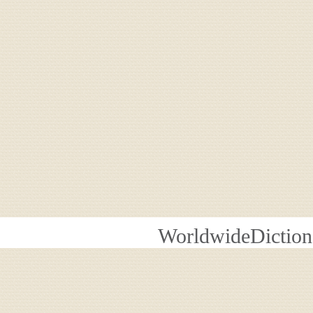
WorldwideDiction