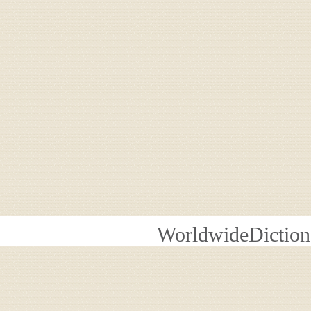
WorldwideDiction