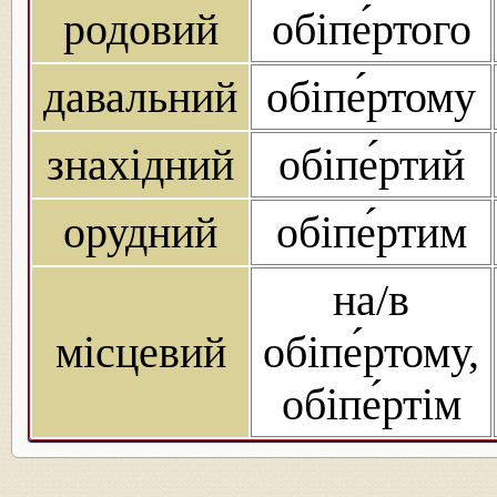
родовий
обіпе́ртого
давальний
обіпе́ртому
знахідний
обіпе́ртий
орудний
обіпе́ртим
на/в
місцевий
обіпе́ртому,
обіпе́ртім