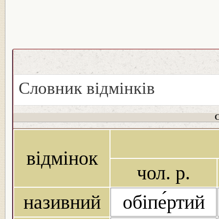
Словник відмінків
С
відмінок
чол. р.
називний
обіпе́ртий