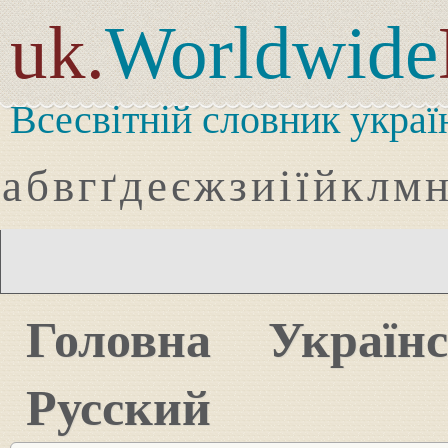
uk.
Worldwide
Всесвітній словник украї
а
б
в
г
ґ
д
е
є
ж
з
и
і
ї
й
к
л
м
Головна
Україн
Русский