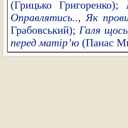
(Грицько Григоренко);
Оправлятись.., Як пров
Грабовський);
Галя щось
перед матір’ю
(Панас М