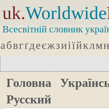
uk.
Worldwide
Всесвітній словник украї
а
б
в
г
ґ
д
е
є
ж
з
и
і
ї
й
к
л
м
Головна
Українс
Русский