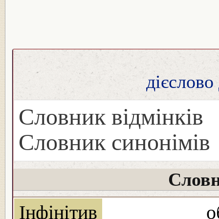
дієслово
Словник відмінків
Словник синонімів
Словн
Інфінітив
о