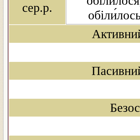
обіли́лося
сер.р.
обіли́лос
Активни
Пасивни
Безо