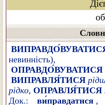
Діє
об
Словн
ВИПРАВДО́ВУВАТИС
невинніст
ОПРАВДО́ВУВАТИСЯ
ВИПРАВЛЯ́ТИСЯ
рід
рідко,
ОПРАВЛЯ́ТИСЯ
Док.:
ви́правдатися
,