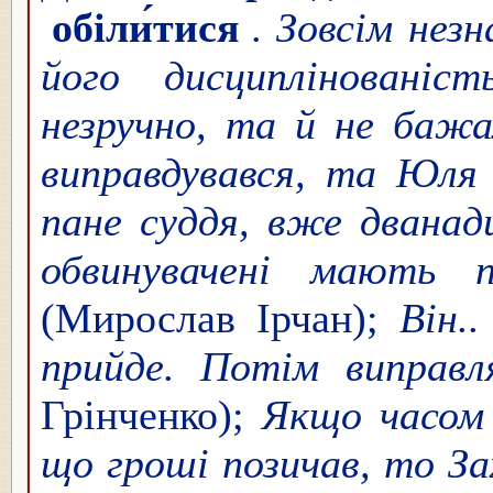
обіли́тися
.
Зовсім незн
його дисциплінованіс
незручно, та й не бажа
виправдувався, та Юля 
пане суддя, вже дванад
обвинувачені мають п
(Мирослав Ірчан);
Він.
прийде. Потім виправл
Грінченко);
Якщо часом 
що гроші позичав, то За