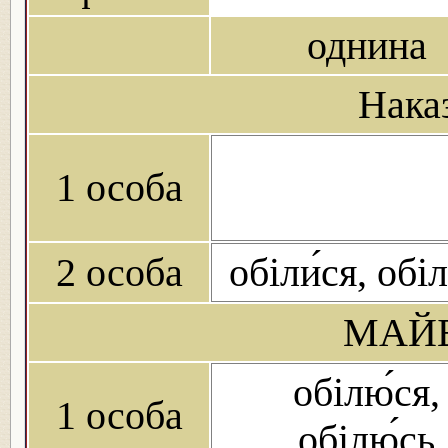
однина
Нака
1 особа
2 особа
обіли́ся, обіл
МАЙБ
обілю́ся,
1 особа
обілю́сь