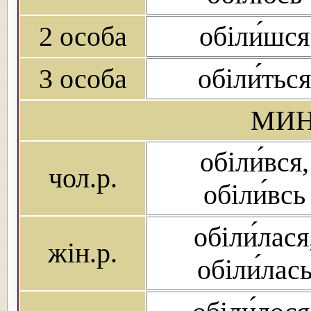
2 особа
обіли́шся
3 особа
обіли́ться
МИН
обіли́вся,
чол.р.
обіли́всь
обіли́лася
жін.р.
обіли́лас