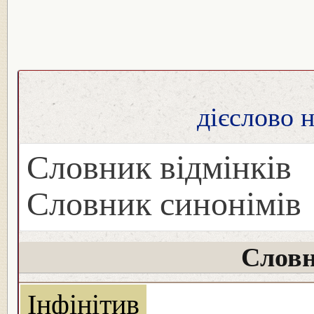
дієслово 
Словник відмінків
Словник синонімів
Словн
Інфінітив