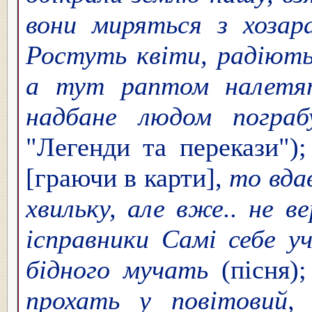
вони миряться з хоза
Ростуть квіти, радіють 
а тут раптом налетя
надбане людом погр
"Легенди та перекази");
[граючи в карти],
то вда
хвильку, але вже.. не в
ісправники Самі себе у
бідного мучать
(пісня)
прохать у повітовий,