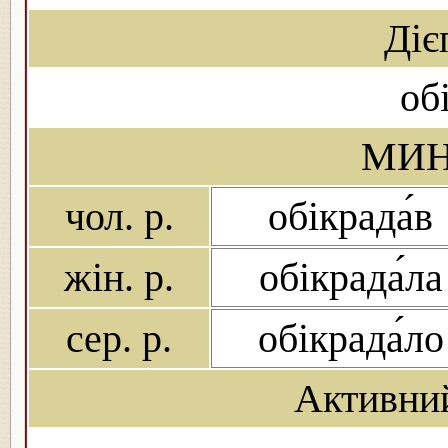
Діє
об
МИН
чол. р.
обікрада́в
жін. р.
обікрада́ла
сер. р.
обікрада́ло
Активни