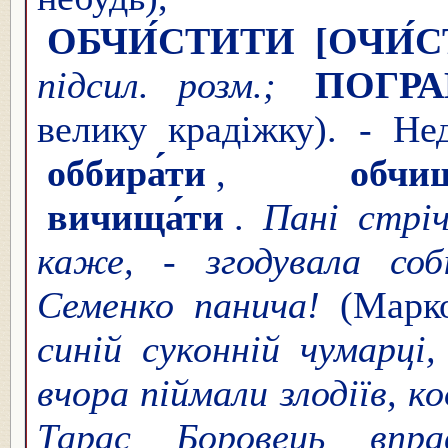
ОБЧИ́СТИТИ
[ОЧИ́
підсил. розм.;
ПОГРА
велику крадіжку). - Не
оббира́ти
,
обчищ
вичища́ти
.
Пані стріч
каже, - згодувала соб
Семенко панича!
(Марко
синій суконній чумарці,
вчора піймали злодіїв, к
Тарас Боровець вправ