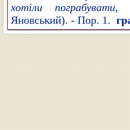
хотіли пограбувати
Яновський). - Пор. 1.
гр