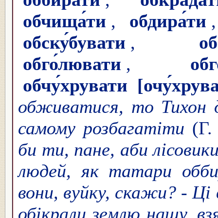
обчища́ти
,
обдира́ти
обску́бувати
,
об
обго́лювати
,
обг
обчу́хрувати
[очу́хрув
обживатися, то Тихон д
самому розбагатіти
(Г.
би ти, пане, аби лісовик
людей, як татари обб
вони, вуйку, скажи? - Ці
обікрали землю нашу, взя