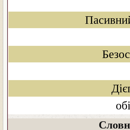
Пасивни
Безо
Діє
об
Словн