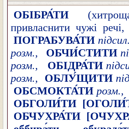
ОБІБРА́ТИ
(хитрощ
привласнити чужі речі, 
ПОГРАБУВА́ТИ
підсил
розм.,
ОБЧИ́СТИТИ
п
розм.,
ОБІДРА́ТИ
підс
розм.,
ОБЛУ́ЩИТИ
пі
ОБСМОКТА́ТИ
розм
ОБГОЛИ́ТИ
[ОГОЛИ́
ОБЧУХРА́ТИ
[ОЧУХР
оббира́ти
,
обкрада́