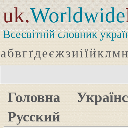
uk.
Worldwide
Всесвітній словник украї
а
б
в
г
ґ
д
е
є
ж
з
и
і
ї
й
к
л
м
Головна
Україн
Русский