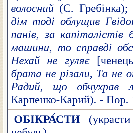
волосний
(Є. Гребінка)
дім тоді облущив Гві
панів, за капіталістів
машини, то справді об
Нехай не гуляє
[ченець
брата не різали, Та не 
Радий, що обчухрав л
Карпенко-Карий). - Пор. 
ОБІКРА́СТИ
(украсти 
небу