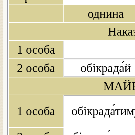
однина
Нака
1 особа
2 особа
обікрада́й
МАЙБ
1 особа
обікрада́тим