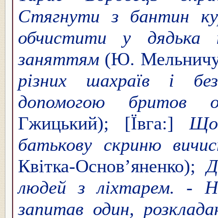
Стягнути з бантин кур
обчистити у дядька 
заняттям
(Ю. Мельничу
різних шахраїв і без
допомогою бритов о
Гжицький); [Ївга:]
Що
батькову скриню вичис
Квітка-Основ’яненко);
Д
людей з ліхтарем. - Н
запитав один, розклада