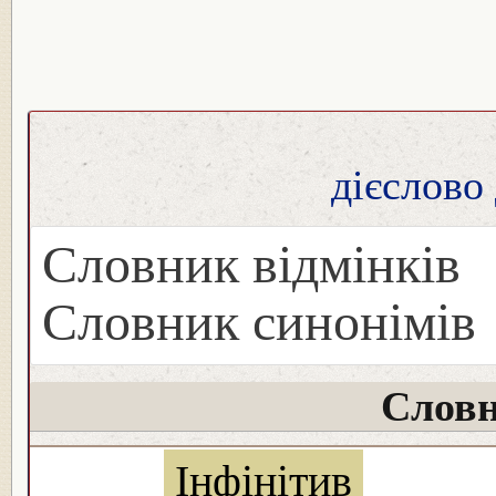
дієслово
Словник відмінків
Словник синонімів
Словн
Інфінітив