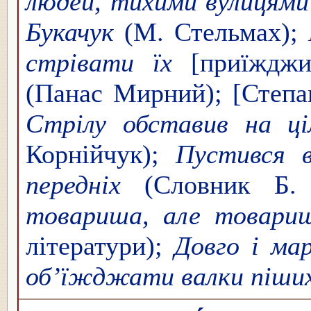
людей, тихими вулицями
Букачук
(М. Стельмах);
стрівати їх
[приїждж
(Панас Мирний); [Степа
Стрілу обставив на ці
Корнійчук);
Пустився 
передніх
(Словник Б. 
товариша, але товари
літератури);
Довго і ма
об’їжджати валки піших