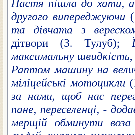
Настя пішла до хати, а 
другого випереджуючи
(
та дівчата з вереск
дітвори (З. Тулуб);
максимальну швидкість,
Раптом машину на велич
міліцейські мотоцикли
(
за нами, щоб нас пер
пане, переселенці, - дод
мерщій обминути воза