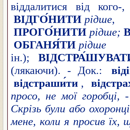
віддалитися від кого-,
ВІДГО́НИТИ
рідше
,
ПРОГО́НИТИ
рідше;
ОБГАНЯ́ТИ
рідше
(к
ін.);
ВІДСТРА́ШУВАТ
(лякаючи). - Док.:
від
відстраши́ти
,
відстра
просо, не мої горобці, 
Скрізь були або охоронці
мене, коли я просив їх, 