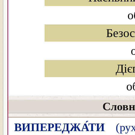
о
Безо
Діє
о
Словн
ВИПЕРЕДЖА́ТИ
(рух