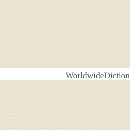
WorldwideDiction