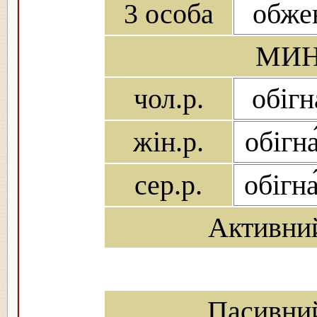
3 особа
обжен
МИН
чол.р.
обігн
жін.р.
обігна
сер.р.
обігна
Активни
Пасивни