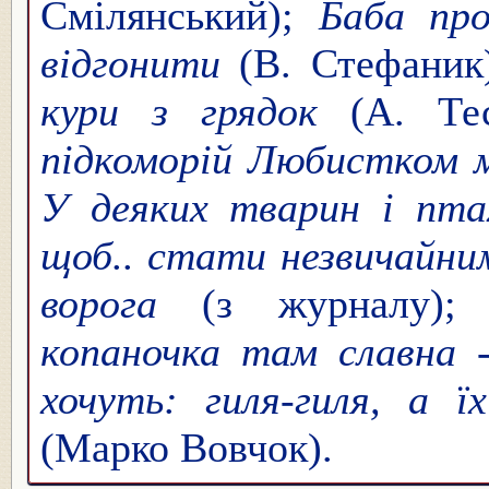
Смілянський);
Баба про
відгонити
(В. Стефаник)
кури з грядок
(А. Тес
підкоморій Любистком м
У деяких тварин і птах
щоб.. стати незвичайн
ворога
(з журналу)
копаночка там славна 
хочуть: гиля-гиля, а ї
(Марко Вовчок).