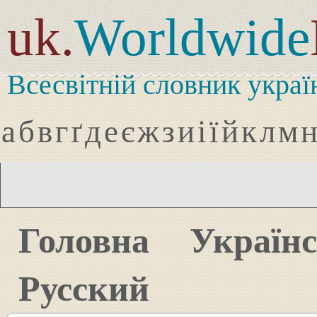
uk.
Worldwide
Всесвітній словник украї
а
б
в
г
ґ
д
е
є
ж
з
и
і
ї
й
к
л
м
Головна
Україн
Русский