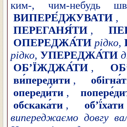
ким-, чим-небудь шв
ВИПЕРЕ́ДЖУВАТИ
ПЕРЕГАНЯ́ТИ
,
ПЕ
ОПЕРЕДЖА́ТИ
рідко,
рідко,
УПЕРЕДЖА́ТИ
д
ОБ’ЇЖДЖА́ТИ
,
ОБ
ви́передити
,
обігна́
опереди́ти
,
попере́ди
обскака́ти
,
об’ї́хати
випереджаємо довгу вал