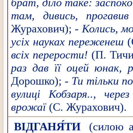
брат, діло таке: заспоко
там, дивись, прогавив
Журахович); -
Колись, м
усіх науках переженеш
(
всіх перерости!
(П. Тичи
раз дав її оцей юнак, р
Дорошко); -
Ти тільки по
вулиці Кобзаря.., чере
врожаї
(С. Журахович).
ВІДГАНЯ́ТИ
(силою а