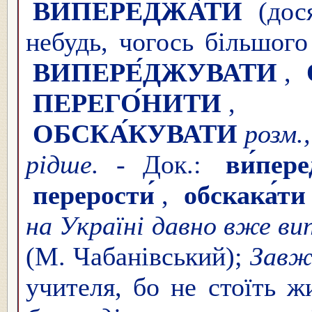
ВИПЕРЕДЖА́ТИ
(дося
небудь, чогось більшого
ВИПЕРЕ́ДЖУВАТИ
,
ПЕРЕГО́НИТИ
ОБСКА́КУВАТИ
роз
рідше.
- Док.:
ви́пер
перерости́
,
обскака́ти
на Україні давно вже ви
(М. Чабанівський);
Зав
учителя, бо не стоїть ж