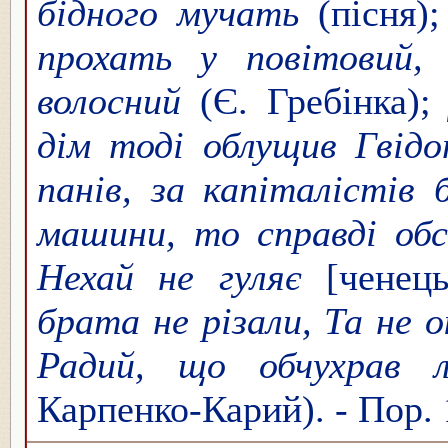
бідного мучать
(пісня)
прохать у повітовий,
волосний
(Є. Гребінка)
дім тоді облущив Гві
панів, за капіталістів
машини, то справді об
Нехай не гуляє
[ченець
брата не різали, Та не 
Радий, що обчухрав л
Карпенко-Карий). - Пор. 