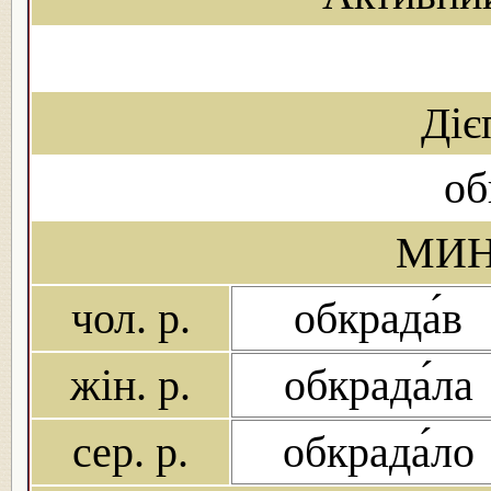
Діє
об
МИН
чол. р.
обкрада́в
жін. р.
обкрада́ла
сер. р.
обкрада́ло