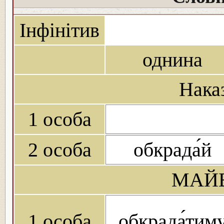
Інфінітив
однина
Нака
1 особа
2 особа
обкрада́й
МАЙБ
1 особа
обкрада́тим