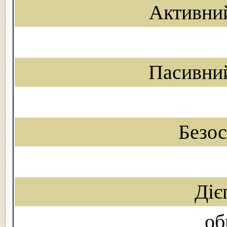
Активни
Пасивни
Безо
Діє
об