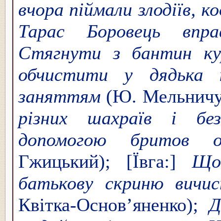
вчора піймали злодіїв, к
Тарас Боровець вправ
Стягнути з бантин кур
обчистити у дядька 
заняттям
(Ю. Мельничу
різних шахраїв і без
допомогою бритов о
Гжицький); [Ївга:]
Що
батькову скриню вичис
Квітка-Основ’яненко);
Д