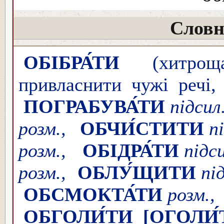
Словн
ОБІБРА́ТИ
(хитрощ
привласнити чужі речі, 
ПОГРАБУВА́ТИ
підсил
розм.,
ОБЧИ́СТИТИ
п
розм.,
ОБІДРА́ТИ
підс
розм.,
ОБЛУ́ЩИТИ
пі
ОБСМОКТА́ТИ
розм
ОБГОЛИ́ТИ
[ОГОЛИ́