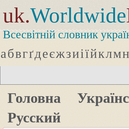
uk.
Worldwide
Всесвітній словник украї
а
б
в
г
ґ
д
е
є
ж
з
и
і
ї
й
к
л
м
Головна
Україн
Русский