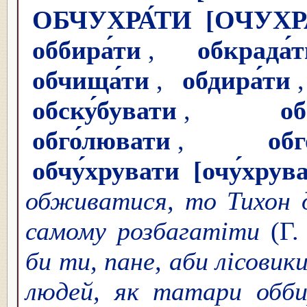
ОБЧУХРА́ТИ
[ОЧУХР
оббира́ти
,
обкрада́
обчища́ти
,
обдира́ти
обску́бувати
,
об
обго́лювати
,
обг
обчу́хрувати
[очу́хрув
обживатися, то Тихон д
самому розбагатіти
(Г.
би ти, пане, аби лісовик
людей, як татари обб