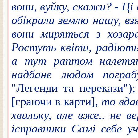
вони, вуйку, скажи? - Ці
обікрали землю нашу, взя
вони миряться з хоза
Ростуть квіти, радіють 
а тут раптом налетя
надбане людом погр
"Легенди та перекази");
[граючи в карти],
то вда
хвильку, але вже.. не в
ісправники Самі себе у