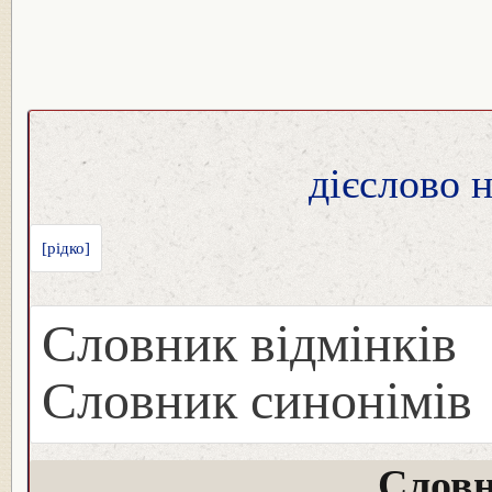
дієслово 
[рідко]
Словник відмінків
Словник синонімів
Словн