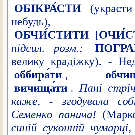
ОБІКРА́СТИ
(украсти 
небу
ОБЧИ́СТИТИ
[ОЧИ́
підсил. розм.;
ПОГРА
велику крадіжку). - Не
оббира́ти
,
обчищ
вичища́ти
.
Пані стріч
каже, - згодувала соб
Семенко панича!
(Марко
синій суконній чумарці,