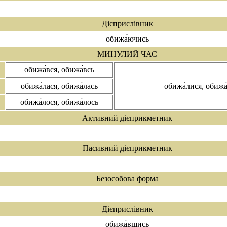
Дієприслівник
обижа́ючись
МИНУЛИЙ ЧАС
обижа́вся, обижа́всь
обижа́лася, обижа́лась
обижа́лися, обижа
обижа́лося, обижа́лось
Активний дієприкметник
Пасивний дієприкметник
Безособова форма
Дієприслівник
обижа́вшись