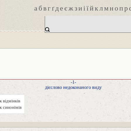
а
б
в
г
ґ
д
е
є
ж
з
и
і
ї
й
к
л
м
н
о
п
р
-1-
дієслово недоконаного виду
 відмінків
к синонімів