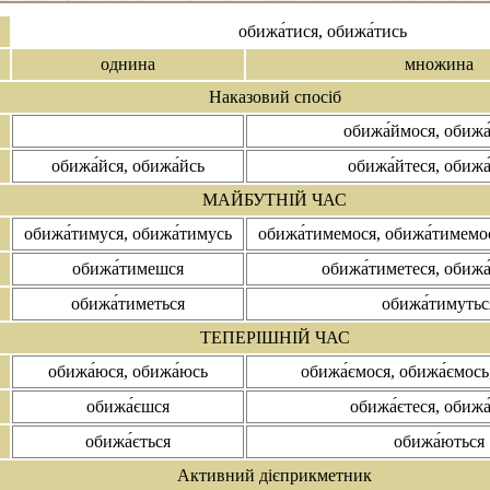
обижа́тися, обижа́тись
однина
множина
Наказовий спосіб
обижа́ймося, обижа
обижа́йся, обижа́йсь
обижа́йтеся, обижа
МАЙБУТНІЙ ЧАС
обижа́тимуся, обижа́тимусь
обижа́тимемося, обижа́тимемо
обижа́тимешся
обижа́тиметеся, обижа
обижа́тиметься
обижа́тимутьс
ТЕПЕРІШНІЙ ЧАС
обижа́юся, обижа́юсь
обижа́ємося, обижа́ємось
обижа́єшся
обижа́єтеся, обижа
обижа́ється
обижа́ються
Активний дієприкметник