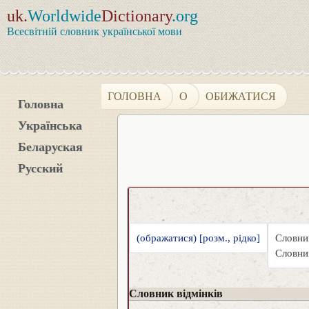
uk.
Worldwide
Dictionary
.org
Всесвітній словник української мови
ГОЛОВНА
О
ОБИЖАТИСЯ
Головна
Українська
Беларуская
Русский
(ображатися) [розм., рідко]
Словник
Словни
Словник відмінків