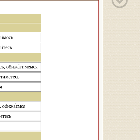
́ймось
́йтесь
сь, обижа́тимемся
́тиметесь
я
, обижа́ємся
́єтесь