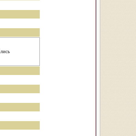
́лись