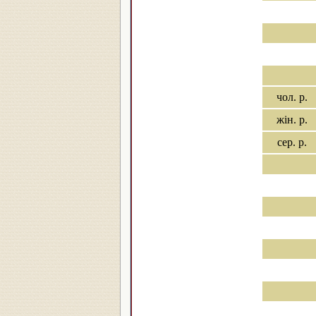
чол. р.
жін. р.
сер. р.