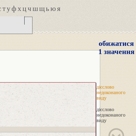
с
т
у
ф
х
ц
ч
ш
щ
ь
ю
я
обижатися
1 значення
дієслово
недоконаного
виду
дієслово
недоконаного
виду