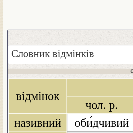
Словник відмінків
С
відмінок
чол. р.
називний
оби́дчивий