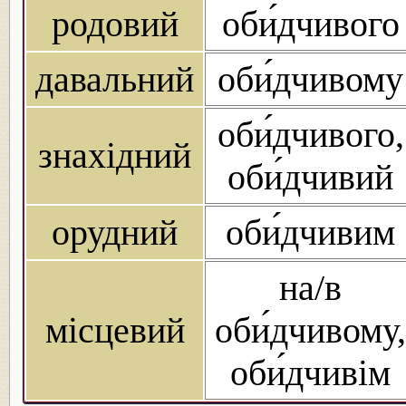
родовий
оби́дчивого
давальний
оби́дчивому
оби́дчивого,
знахідний
оби́дчивий
орудний
оби́дчивим
на/в
місцевий
оби́дчивому,
оби́дчивім