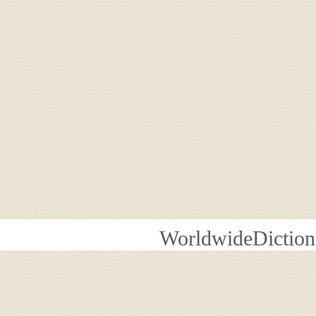
WorldwideDiction