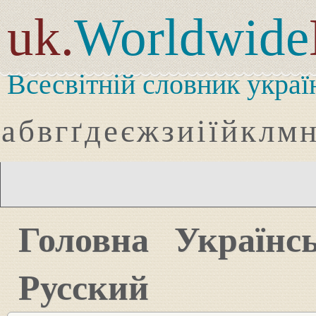
uk.
Worldwide
Всесвітній словник украї
а
б
в
г
ґ
д
е
є
ж
з
и
і
ї
й
к
л
м
Головна
Українс
Русский