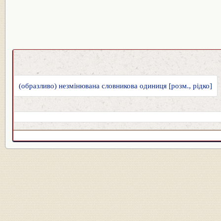
(образливо) незмінювана словникова одиниця [розм., рідко]