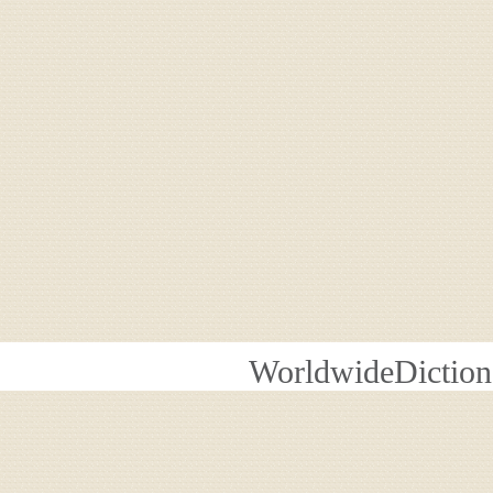
WorldwideDiction