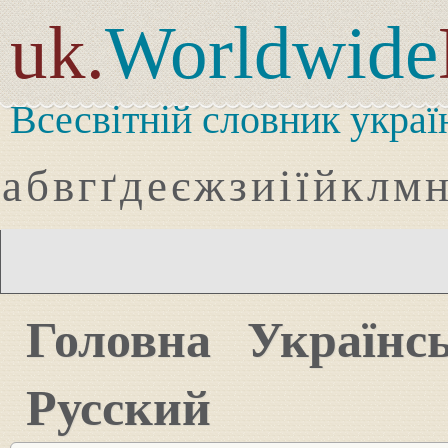
uk.
Worldwide
Всесвітній словник украї
а
б
в
г
ґ
д
е
є
ж
з
и
і
ї
й
к
л
м
Головна
Українс
Русский