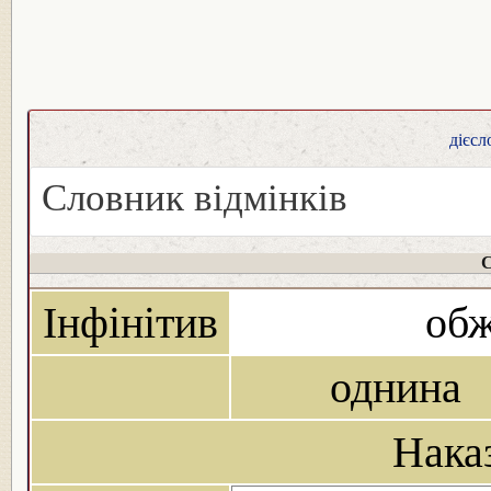
дієсл
Словник відмінків
С
Інфінітив
обж
однина
Нака