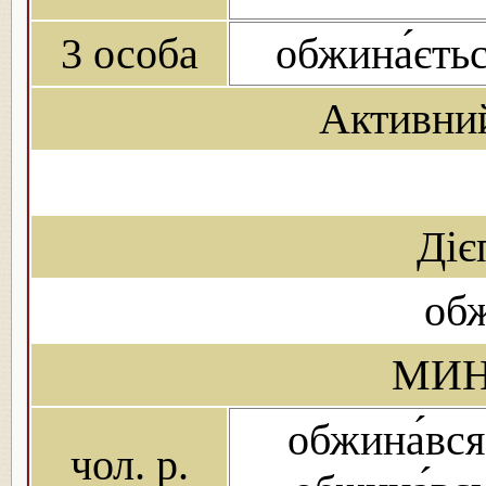
3 особа
обжина́єть
Активни
Діє
об
МИН
обжина́вся
чол. р.