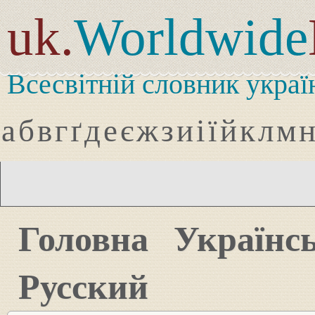
uk.
Worldwide
Всесвітній словник украї
а
б
в
г
ґ
д
е
є
ж
з
и
і
ї
й
к
л
м
Головна
Українс
Русский