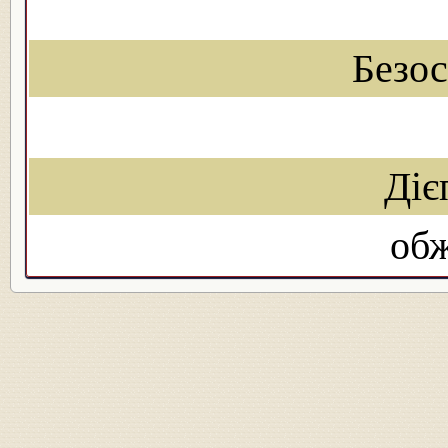
Безо
Діє
об