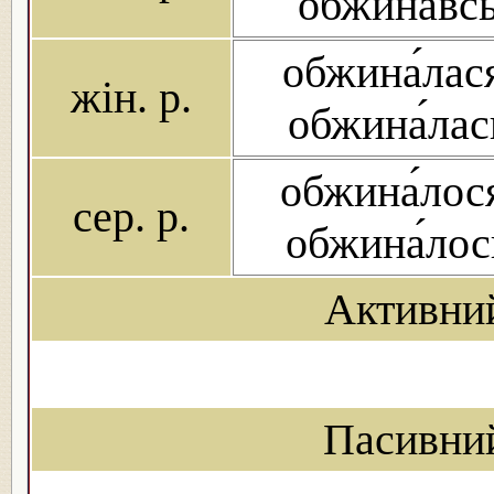
обжина́вс
обжина́лас
жін. р.
обжина́лас
обжина́лос
сер. р.
обжина́лос
Активни
Пасивни