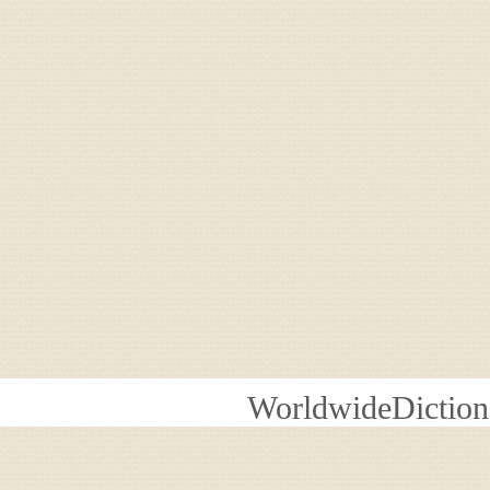
WorldwideDiction