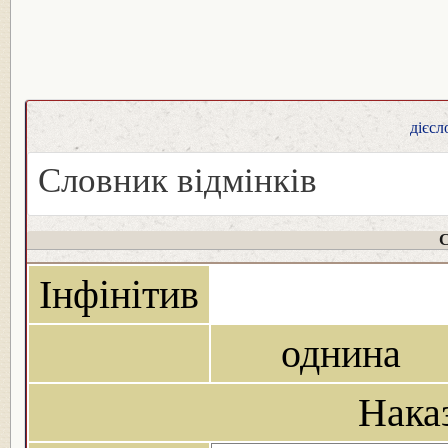
дієсл
Словник відмінків
С
Інфінітив
однина
Нака