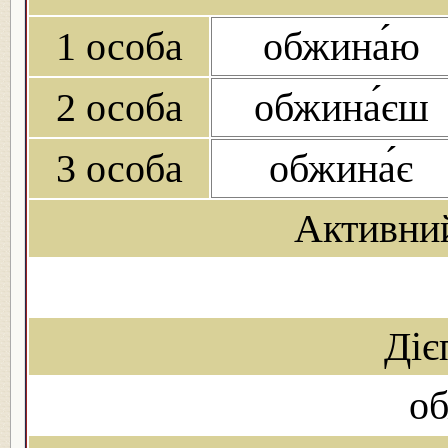
1 особа
обжина́ю
2 особа
обжина́єш
3 особа
обжина́є
Активни
Діє
о