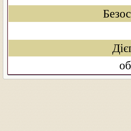
Безо
Діє
об