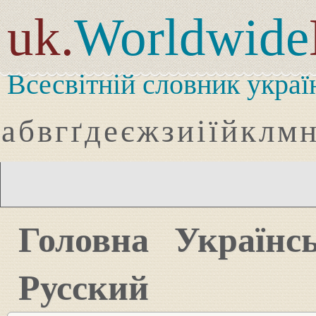
uk.
Worldwide
Всесвітній словник украї
а
б
в
г
ґ
д
е
є
ж
з
и
і
ї
й
к
л
м
Головна
Українс
Русский