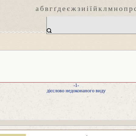
а
б
в
г
ґ
д
е
є
ж
з
и
і
ї
й
к
л
м
н
о
п
р
-1-
дієслово недоконаного виду