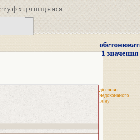
с
т
у
ф
х
ц
ч
ш
щ
ь
ю
я
обетонюват
1 значення
дієслово
недоконаного
виду