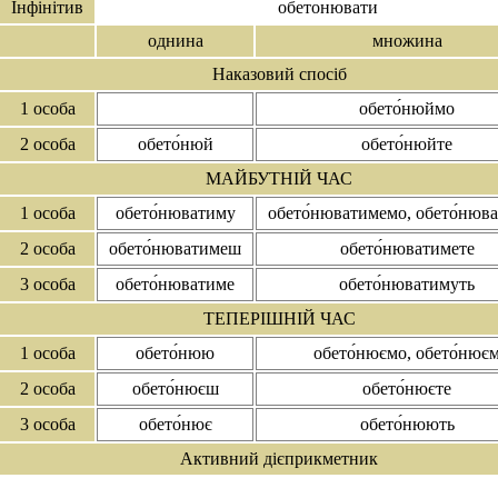
Інфінітив
обето́нювати
однина
множина
Наказовий спосіб
1 особа
обето́нюймо
2 особа
обето́нюй
обето́нюйте
МАЙБУТНІЙ ЧАС
1 особа
обето́нюватиму
обето́нюватимемо, обето́нюв
2 особа
обето́нюватимеш
обето́нюватимете
3 особа
обето́нюватиме
обето́нюватимуть
ТЕПЕРІШНІЙ ЧАС
1 особа
обето́нюю
обето́нюємо, обето́нює
2 особа
обето́нюєш
обето́нюєте
3 особа
обето́нює
обето́нюють
Активний дієприкметник