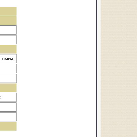
атимем
м