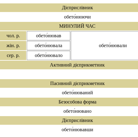
Дієприслівник
обето́нюючи
МИНУЛИЙ ЧАС
чол. р.
обето́нював
жін. р.
обето́нювала
обето́нювали
сер. р.
обето́нювало
Активний дієприкметник
Пасивний дієприкметник
обето́нюваний
Безособова форма
обето́нювано
Дієприслівник
обето́нювавши