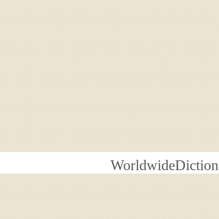
WorldwideDiction