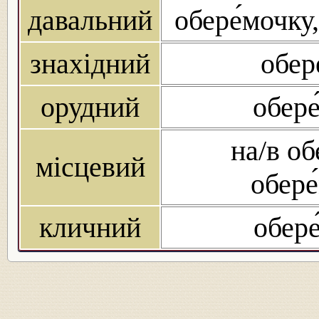
давальний
обере́мочку,
знахідний
обер
орудний
обере
на/в об
місцевий
обере
кличний
обере