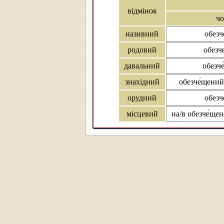
відмінок
чо
називний
обезч
родовий
обезч
давальний
обезч
знахідний
обезче́щений
орудний
обезч
місцевий
на/в обезче́щен