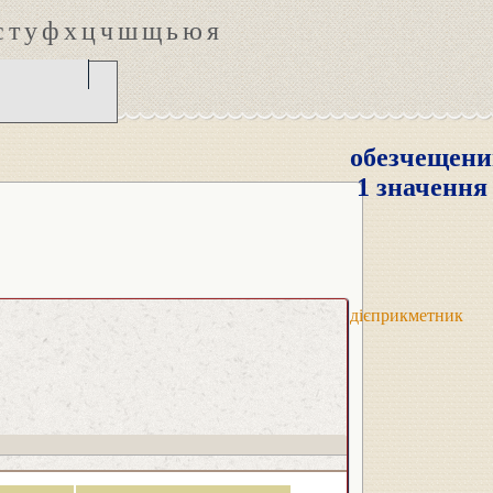
с
т
у
ф
х
ц
ч
ш
щ
ь
ю
я
обезчещени
1 значення
дієприкметник