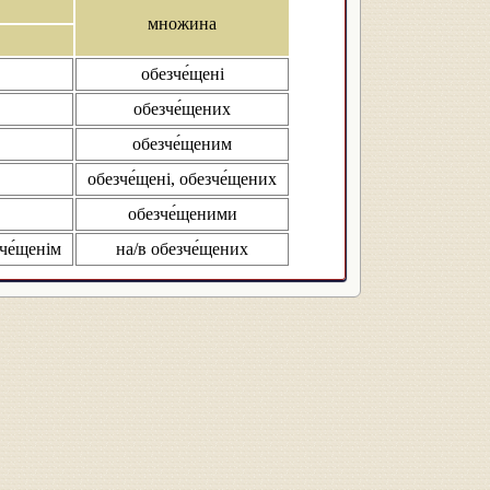
множина
обезче́щені
обезче́щених
обезче́щеним
обезче́щені, обезче́щених
обезче́щеними
зче́щенім
на/в обезче́щених