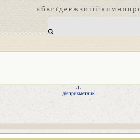
а
б
в
г
ґ
д
е
є
ж
з
и
і
ї
й
к
л
м
н
о
п
р
-1-
дієприкметник