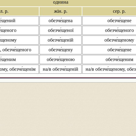
однина
л. р.
жін. р.
сер. р.
е́щений
обезче́щена
обезче́щене
е́щеного
обезче́щеної
обезче́щеного
е́щеному
обезче́щеній
обезче́щеному
, обезче́щеного
обезче́щену
обезче́щене
е́щеним
обезче́щеною
обезче́щеним
ому, обезче́щенім
на/в обезче́щеній
на/в обезче́щеному, обе