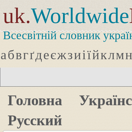
uk.
Worldwide
Всесвітній словник украї
а
б
в
г
ґ
д
е
є
ж
з
и
і
ї
й
к
л
м
Головна
Україн
Русский