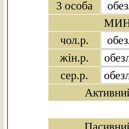
3 особа
обез
МИН
чол.р.
обез
жін.р.
обез
сер.р.
обез
Активни
Пасивни