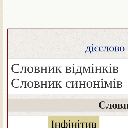
дієслово
Словник відмінків
Словник синонімів
Словн
Інфінітив