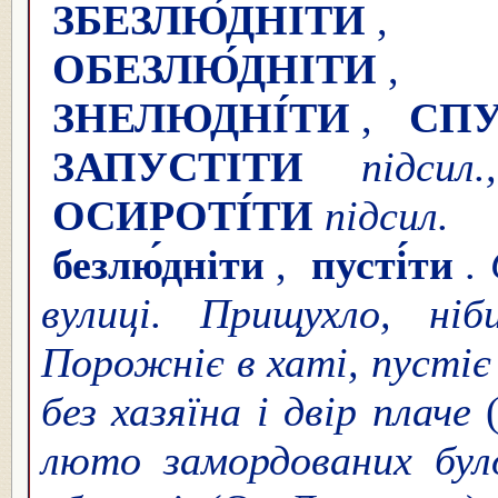
ЗБЕЗЛЮ́ДНІТИ
ОБЕЗЛЮ́ДНІТИ
ЗНЕЛЮДНІ́ТИ
,
СПУ
ЗАПУСТІТИ
підсил
ОСИРОТІ́ТИ
підсил.
-
безлю́дніти
,
пусті́ти
.
вулиці. Прищухло, ні
Порожніє в хаті, пустіє і
без хазяїна і двір плаче
(
люто замордованих було