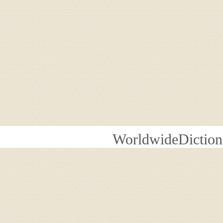
WorldwideDiction