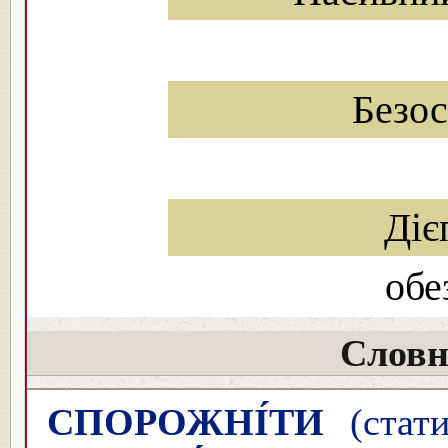
Безо
Діє
обе
Словн
СПОРОЖНІ́ТИ
(стати