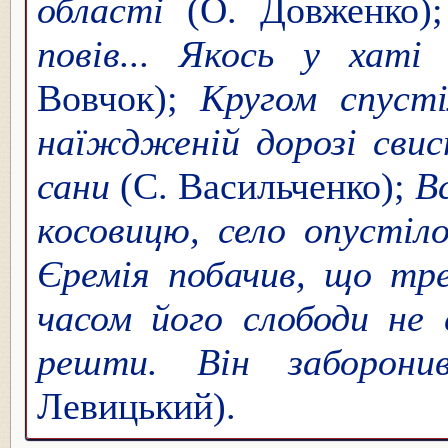
області
(О. Довженко)
повів... Якось у хаті
Вовчок);
Кругом спусті
наїждженій дорозі свис
сани
(С. Васильченко);
В
косовицю, село опусті
Єремія побачив, що тре
часом його слободи не 
решти. Він заборон
Левицький).