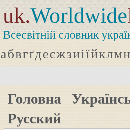
uk.
Worldwide
Всесвітній словник украї
а
б
в
г
ґ
д
е
є
ж
з
и
і
ї
й
к
л
м
Головна
Українс
Русский