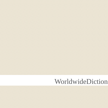
WorldwideDiction