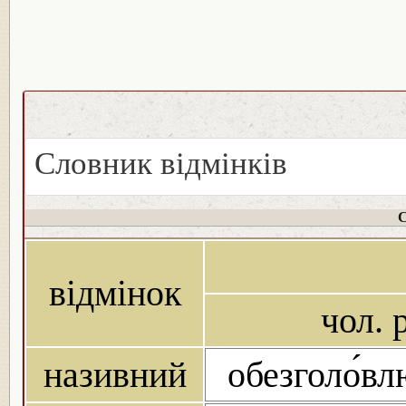
Словник відмінків
С
відмінок
чол. р
називний
обезголо́в