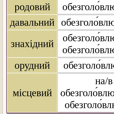
родовий
обезголо́вл
давальний
обезголо́вл
обезголо́вл
знахідний
обезголо́вл
орудний
обезголо́в
на/в
місцевий
обезголо́вл
обезголо́в