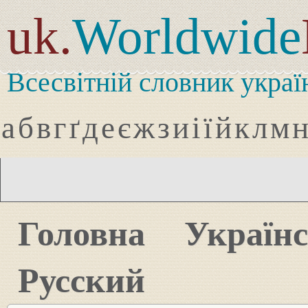
uk.
Worldwide
Всесвітній словник украї
а
б
в
г
ґ
д
е
є
ж
з
и
і
ї
й
к
л
м
Головна
Україн
Русский