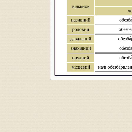
відмінок
чо
називний
обезб
родовий
обезба
давальний
обезба
знахідний
обезб
орудний
обезб
місцевий
на/в обезба́рвле