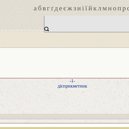
а
б
в
г
ґ
д
е
є
ж
з
и
і
ї
й
к
л
м
н
о
п
р
-1-
дієприкметник