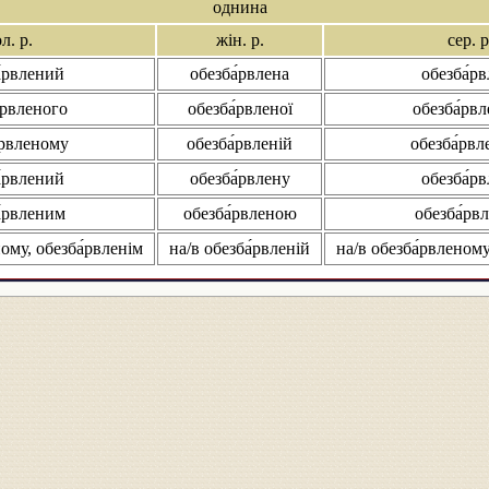
однина
л. р.
жін. р.
сер. р
а́рвлений
обезба́рвлена
обезба́р
́рвленого
обезба́рвленої
обезба́рв
́рвленому
обезба́рвленій
обезба́рв
а́рвлений
обезба́рвлену
обезба́р
а́рвленим
обезба́рвленою
обезба́рв
ному, обезба́рвленім
на/в обезба́рвленій
на/в обезба́рвленому