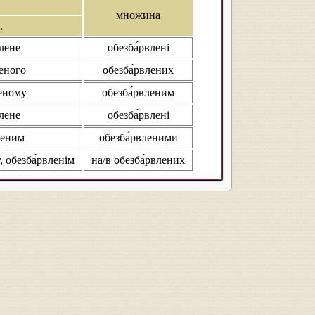
множина
.
влене
обезба́рвлені
леного
обезба́рвлених
леному
обезба́рвленим
влене
обезба́рвлені
леним
обезба́рвленими
, обезба́рвленім
на/в обезба́рвлених