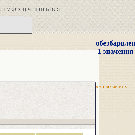
с
т
у
ф
х
ц
ч
ш
щ
ь
ю
я
обезбарвле
1 значення
дієприкметник