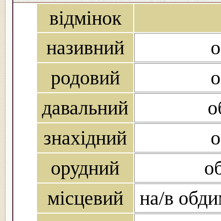
відмінок
називний
о
родовий
о
давальний
о
знахідний
о
орудний
о
місцевий
на/в обди