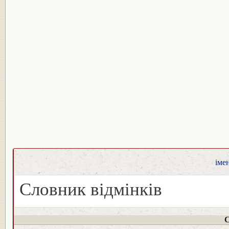
іме
Словник відмінків
С