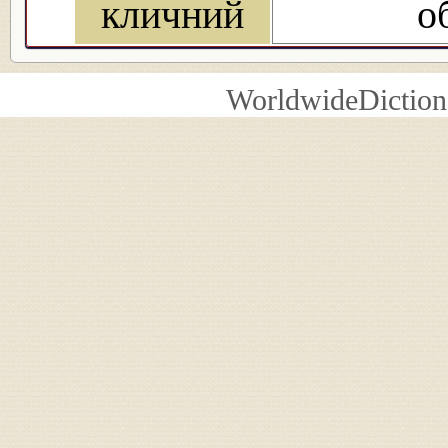
кличний
о
WorldwideDiction