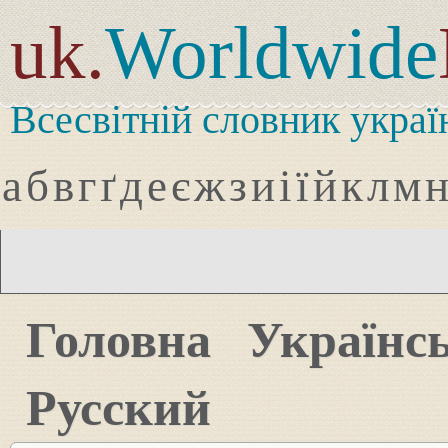
uk.
Worldwide
Всесвітній словник украї
а
б
в
г
ґ
д
е
є
ж
з
и
і
ї
й
к
л
м
Головна
Українс
Русский