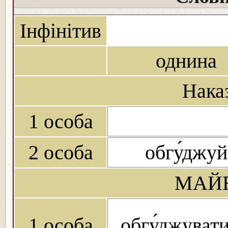
Інфінітив
однина
Нака
1 особа
2 особа
обгу́джуй
МАЙБ
1 особа
обгу́джуват