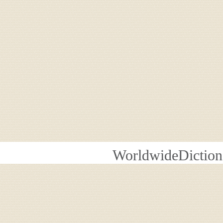
WorldwideDiction