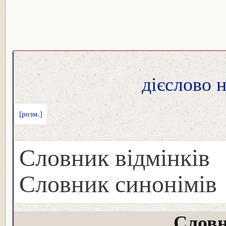
дієслово 
[розм.]
Словник відмінків
Словник синонімів
Словн