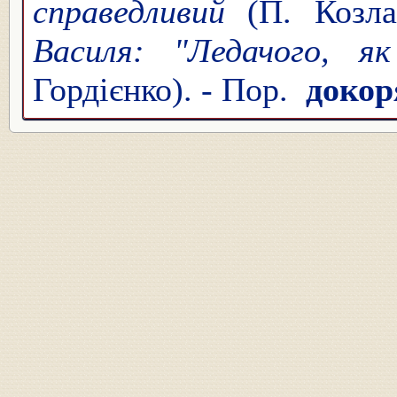
справедливий
(П. Козл
Василя: "Ледачого, як
Гордієнко). - Пор.
докор