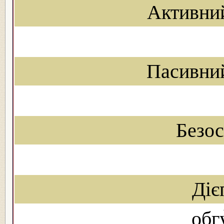
Активни
Пасивни
Безо
Діє
обг