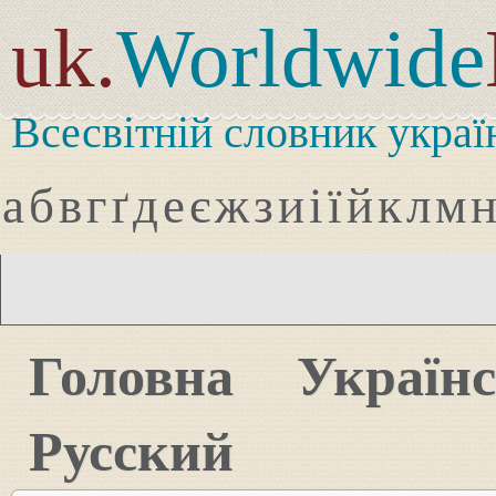
uk.
Worldwide
Всесвітній словник украї
а
б
в
г
ґ
д
е
є
ж
з
и
і
ї
й
к
л
м
Головна
Україн
Русский