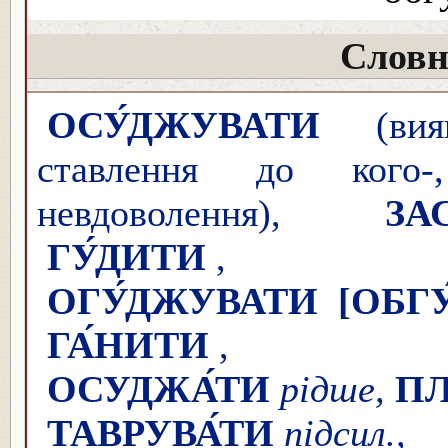
Словн
ОСУ́ДЖУВАТИ
(вияв
ставлення до кого-,
невдоволення),
ЗА
ГУ́ДИТИ
,
ОГУ́ДЖУВАТИ
[ОБГ
ГА́НИТИ
ОСУДЖА́ТИ
рідше,
ПЛ
ТАВРУВА́ТИ
підс