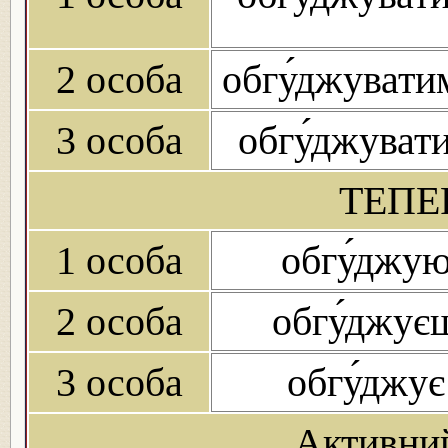
2 особа
обгу́джуват
3 особа
обгу́джуват
ТЕПЕ
1 особа
обгу́джу
2 особа
обгу́джує
3 особа
обгу́джує
Активни