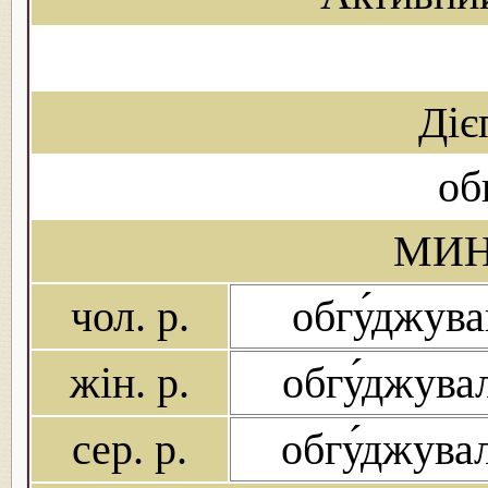
Діє
об
МИН
чол. р.
обгу́джува
жін. р.
обгу́джува
сер. р.
обгу́джува