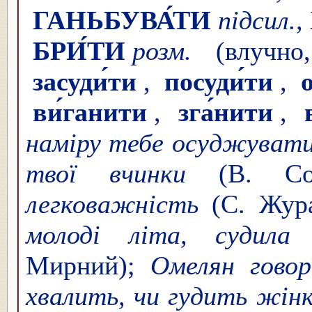
ГАНЬБУВА́ТИ
підсил.,
БРИ́ТИ
розм.
(влучно,
засуди́ти
,
посуди́ти
,
ви́ганити
,
зга́нити
,
наміру тебе осуджувати,
твої вчинки
(В. Со
легковажність
(С. Жур
молоді літа, судила
Мирний);
Омелян гово
хвалить, чи гудить жін