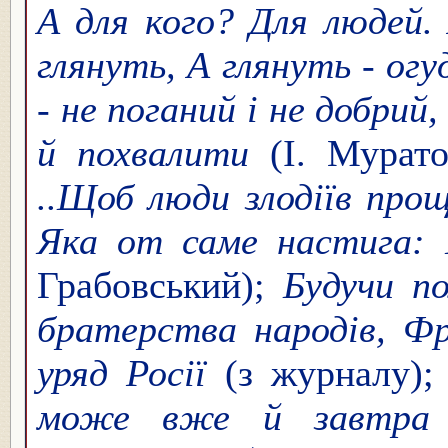
А для кого? Для людей.
глянуть, А глянуть - ог
- не поганий і не добрий
й похвалити
(І. Мурат
..Щоб люди злодіїв прощ
Яка от саме настига: 
Грабовський);
Будучи по
братерства народів, Фр
уряд Росії
(з журналу);
може вже й завтра 