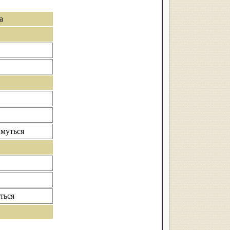
а
имуться
ться