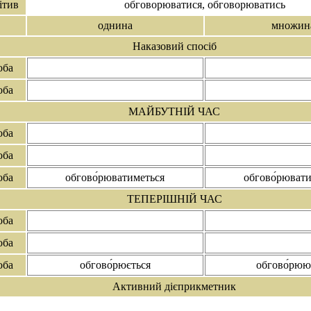
ітив
обгово́рюватися, обгово́рюватись
однина
множин
Наказовий спосіб
оба
оба
МАЙБУТНІЙ ЧАС
оба
оба
оба
обгово́рюватиметься
обгово́рюват
ТЕПЕРІШНІЙ ЧАС
оба
оба
оба
обгово́рюється
обгово́рюю
Активний дієприкметник