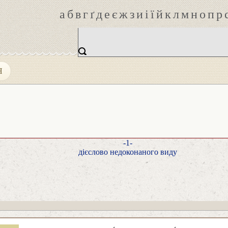
а
б
в
г
ґ
д
е
є
ж
з
и
і
ї
й
к
л
м
н
о
п
р
Я
-1-
дієслово недоконаного виду