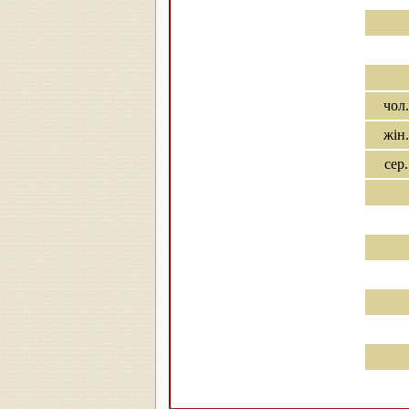
чол.
жін.
сер.