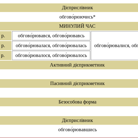
Дієприслівник
обгово́рюючись*
МИНУЛИЙ ЧАС
 р.
обгово́рювався, обгово́рювавсь
 р.
обгово́рювалася, обгово́рювалась
обгово́рювалися, об
 р.
обгово́рювалося, обгово́рювалось
Активний дієприкметник
Пасивний дієприкметник
Безособова форма
Дієприслівник
обгово́рювавшись