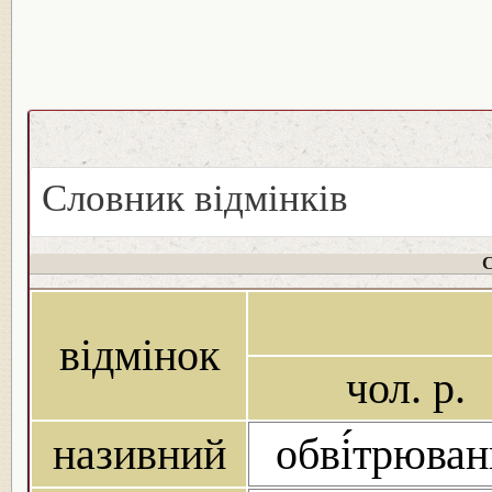
Словник відмінків
С
відмінок
чол. р.
називний
обві́трюва