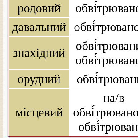
родовий
обві́трюван
давальний
обві́трюван
обві́трюван
знахідний
обві́трюван
орудний
обві́трюва
на/в
місцевий
обві́трюван
обві́трюва