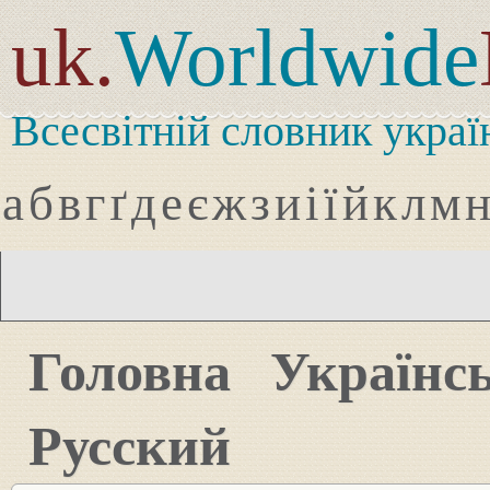
uk.
Worldwide
Всесвітній словник украї
а
б
в
г
ґ
д
е
є
ж
з
и
і
ї
й
к
л
м
Головна
Українс
Русский