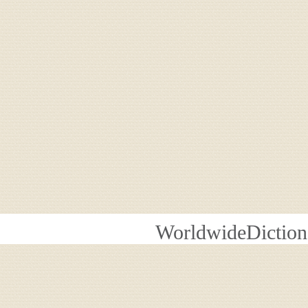
WorldwideDiction