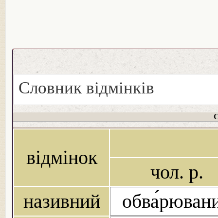
Словник відмінків
С
відмінок
чол. р.
називний
обва́рюван