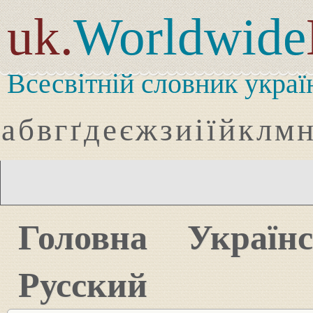
uk.
Worldwide
Всесвітній словник украї
а
б
в
г
ґ
д
е
є
ж
з
и
і
ї
й
к
л
м
Головна
Україн
Русский