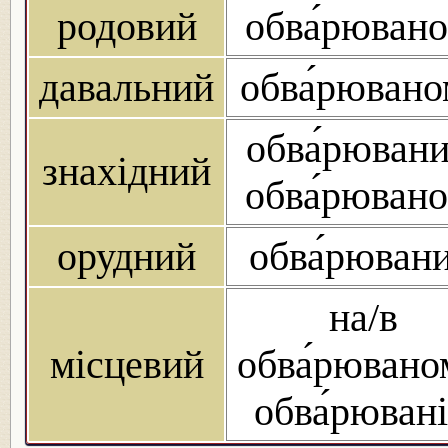
родовий
обва́рювано
давальний
обва́рюван
обва́рювани
знахідний
обва́рювано
орудний
обва́рюван
на/в
місцевий
обва́рювано
обва́рюван