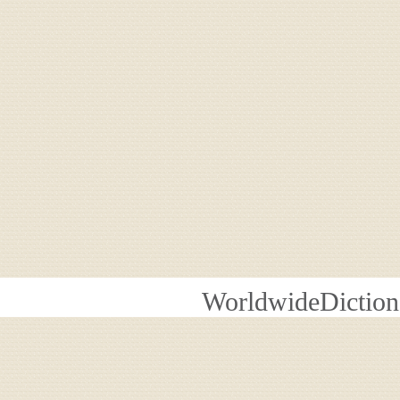
WorldwideDiction