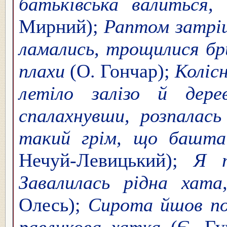
батьківська валиться, 
Мирний);
Раптом затріщ
ламались, трощилися бри
плахи
(О. Гончар);
Колісн
летіло залізо й дере
спалахнувши, розпалась
такий грім, що башта
Нечуй-Левицький);
Я т
Завалилась рідна хата,
Олесь);
Сирота йшов по
равликова хатка
(Є. Гу