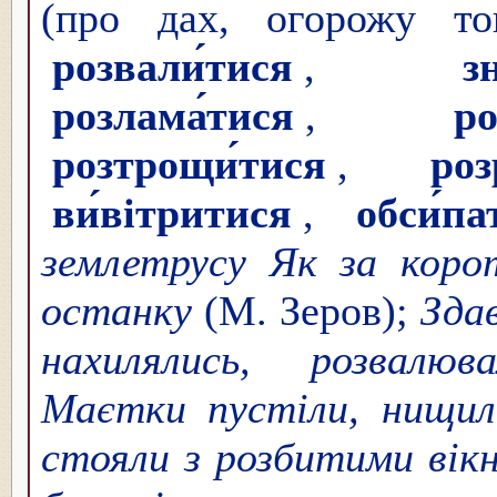
(про дах, огорожу т
розвали́тися
,
з
розлама́тися
,
ро
розтрощи́тися
,
роз
ви́вітритися
,
обси́па
землетрусу Як за коро
останку
(М. Зеров);
Здав
нахилялись, розвалюва
Маєтки пустіли, нищили
стояли з розбитими вік