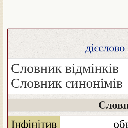
дієслово
Словник відмінків
Словник синонімів
Словн
Інфінітив
обв