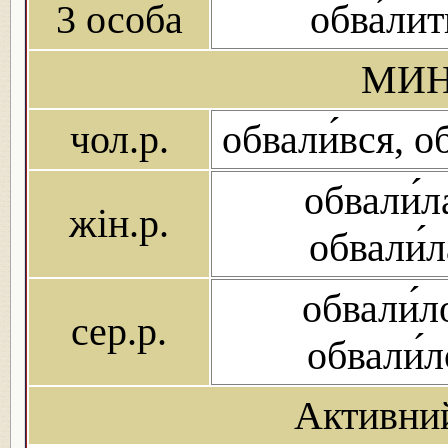
3 особа
обва́лит
МИН
чол.р.
обвали́вся, о
обвали́л
жін.р.
обвали́л
обвали́л
сер.р.
обвали́
Активни