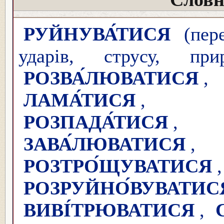
РУЙНУВА́ТИСЯ
(пере
ударів, струсу, п
РОЗВА́ЛЮВАТИСЯ
,
ЛАМА́ТИСЯ
РОЗПАДА́ТИСЯ
ЗАВА́ЛЮВАТИСЯ
РОЗТРО́ЩУВАТИСЯ
,
РОЗРУЙНО́ВУВАТИС
ВИВІ́ТРЮВАТИСЯ
,