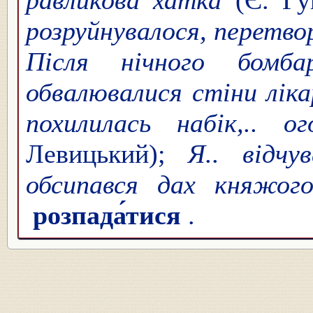
розруйнувалося, перетво
Після нічного бомба
обвалювалися стіни ліка
похилилась набік,.. о
Левицький);
Я.. відчу
обсипався дах княжог
розпада́тися
.