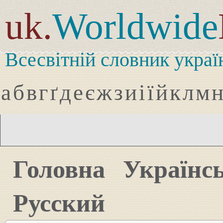
uk.
Worldwide
Всесвітній словник украї
а
б
в
г
ґ
д
е
є
ж
з
и
і
ї
й
к
л
м
Головна
Українс
Русский