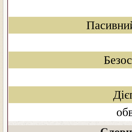
Пасивни
Безо
Діє
об
Словн