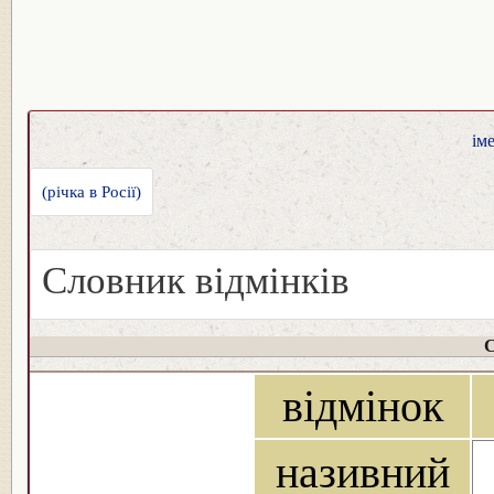
ім
(річка в Росії)
Словник відмінків
С
відмінок
називний