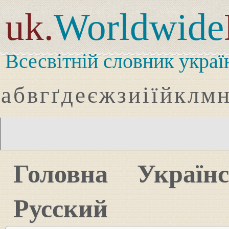
uk.
Worldwide
Всесвітній словник украї
а
б
в
г
ґ
д
е
є
ж
з
и
і
ї
й
к
л
м
Головна
Україн
Русский