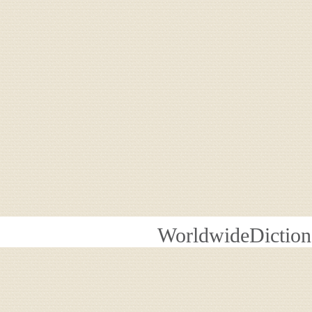
WorldwideDiction