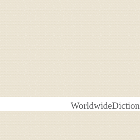
WorldwideDiction