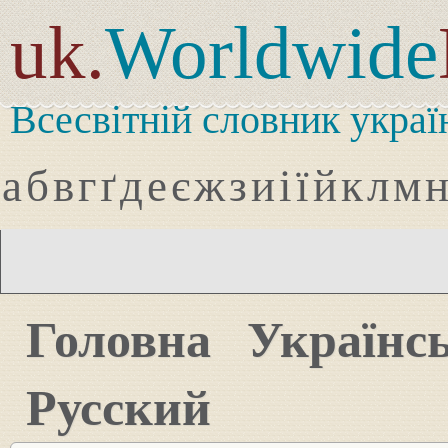
uk.
Worldwide
Всесвітній словник украї
а
б
в
г
ґ
д
е
є
ж
з
и
і
ї
й
к
л
м
Головна
Українс
Русский