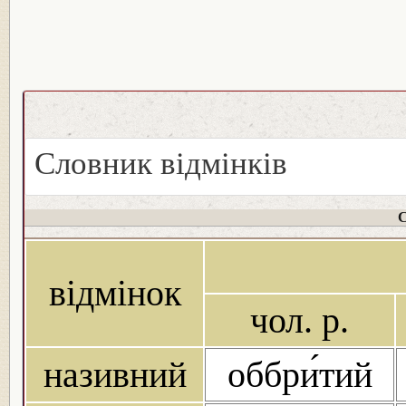
Словник відмінків
С
відмінок
чол. р.
називний
оббри́тий