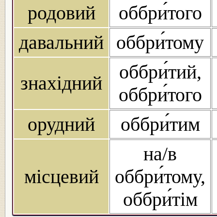
родовий
оббри́того
давальний
оббри́тому
оббри́тий,
знахідний
оббри́того
орудний
оббри́тим
на/в
місцевий
оббри́тому,
оббри́тім