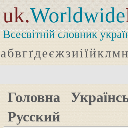
uk.
Worldwide
Всесвітній словник украї
а
б
в
г
ґ
д
е
є
ж
з
и
і
ї
й
к
л
м
Головна
Українс
Русский