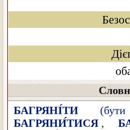
Безо
Діє
об
Словн
БАГРЯНІ́ТИ
(бути 
БАГРЯНИ́ТИСЯ
,
Б