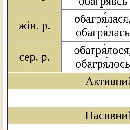
обагря́всь
обагря́лася
жін. р.
обагря́лась
обагря́лося
сер. р.
обагря́лос
Активни
Пасивни