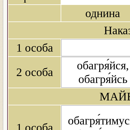
однина
Нака
1 особа
обагря́йся,
2 особа
обагря́йсь
МАЙБ
обагря́тимус
1 особа