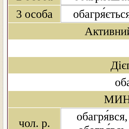
3 особа
обагря́єтьс
Активни
Діє
об
МИН
обагря́вся,
чол. р.