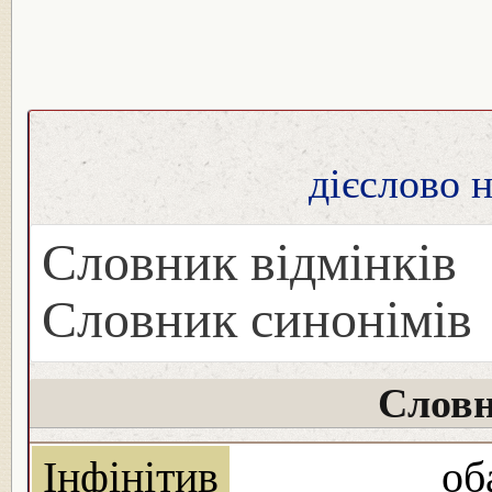
дієслово 
Словник відмінків
Словник синонімів
Словн
Інфінітив
об