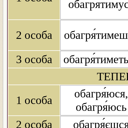
обагря́тиму
2 особа
обагря́тимеш
3 особа
обагря́тимет
ТЕПЕ
обагря́юся,
1 особа
обагря́юсь
2 особа
обагря́єшс