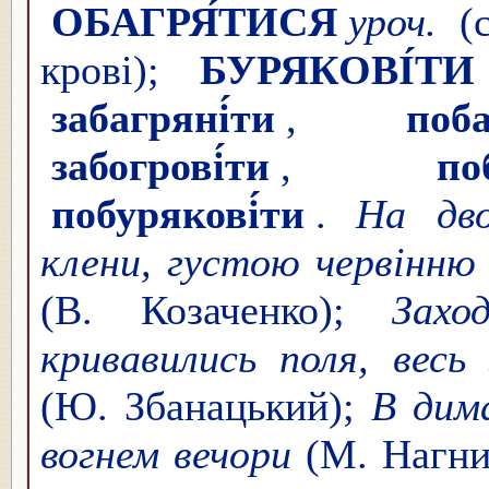
ОБАГРЯ́ТИСЯ
уроч.
(с
крові);
БУРЯКОВІ́ТИ
забагряні́ти
,
поба
забогрові́ти
,
по
побурякові́ти
.
На дво
клени, густою червінню
(В. Козаченко);
Захо
кривавились поля, весь 
(Ю. Збанацький);
В дима
вогнем вечори
(М. Нагни