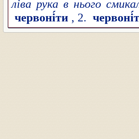
ліва рука в нього смика
червоні́ти
, 2.
червоні́