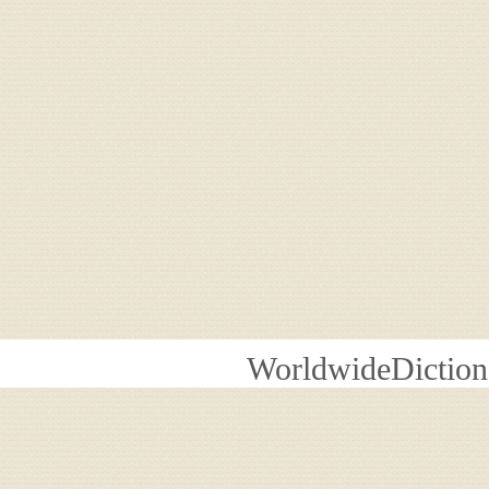
WorldwideDiction