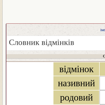
ім
Словник відмінків
С
відмінок
називний
родовий