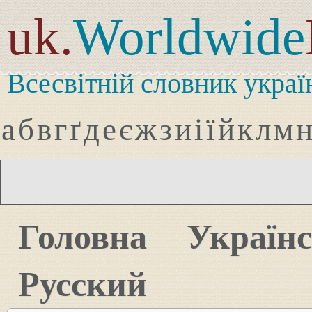
uk.
Worldwide
Всесвітній словник украї
а
б
в
г
ґ
д
е
є
ж
з
и
і
ї
й
к
л
м
Головна
Україн
Русский