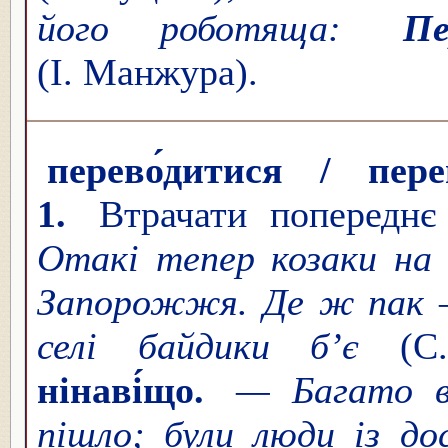
його роботяща:
Пе
(І. Манжура).
перево́дитися / пере
1.
Втрачати попереднє 
Отакі тепер козаки на
Запорожжя. Де ж пак —
селі байдики б’є
(С
нінаві́що.
— Багато 
пішло; були люди із д