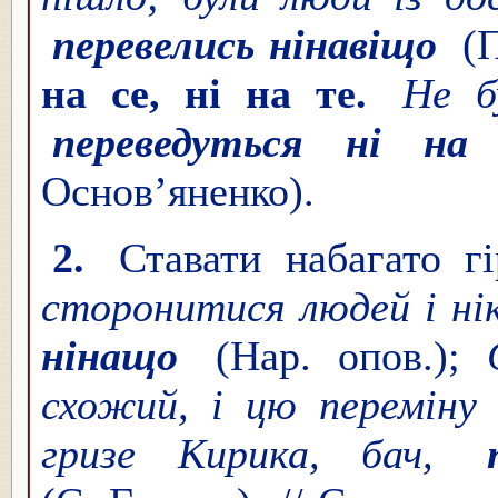
перевелись нінавіщо
(
на се, ні на те.
Не б
переведуться ні на
Основ’яненко).
2.
Ставати набагато 
сторонитися людей і нік
нінащо
(Нар. опов.);
схожий, і цю переміну
гризе Кирика, бач,