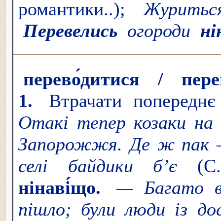
романтики..);
Журитьс
Перевелись
огороди
ні
перево́дитися / пере
1.
Втрачати попереднє 
Отакі тепер козаки на
Запорожжя. Де ж пак —
селі байдики б’є
(С
нінаві́що.
— Багато 
пішло; були люди із д