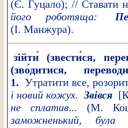
(Є. Гуцало); // Ставати
його роботяща:
Пе
(І. Манжура).
зійти́ (звести́ся, пер
(зво́дитися, перево́
1.
Утратити все, розори
і новий кожух.
Звівся
[
не сплатив...
(М. Ко
заможненький, була