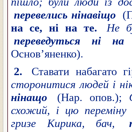
пішло; були люди із д
перевелись нінавіщо
(
на се, ні на те.
Не б
переведуться ні на
Основ’яненко).
2.
Ставати набагато 
сторонитися людей і нік
нінащо
(Нар. опов.);
схожий, і цю переміну
гризе Кирика, бач,