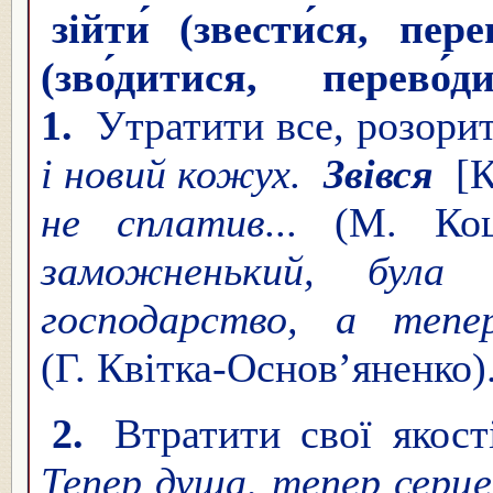
зійти́ (звести́ся, пер
(зво́дитися, перево́
1.
Утратити все, розори
і новий кожух.
Звівся
[
не сплатив...
(М. Ко
заможненький, була
господарство, а теп
(Г. Квітка-Основ’яненко)
2.
Втратити свої якості
Тепер душа, тепер серц