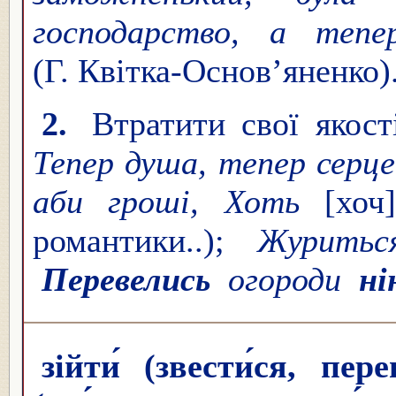
господарство, а теп
(Г. Квітка-Основ’яненко)
2.
Втратити свої якості
Тепер душа, тепер серц
аби гроші, Хоть
[хо
романтики..);
Журитьс
Перевелись
огороди
ні
зійти́ (звести́ся, пер