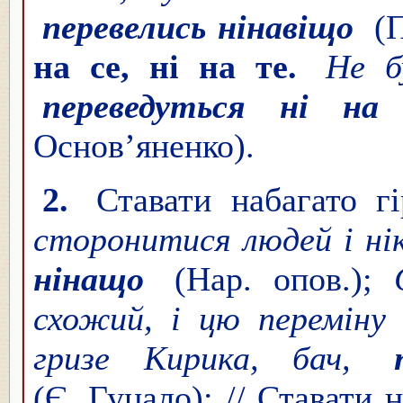
перевелись нінавіщо
(
на се, ні на те.
Не б
переведуться ні на
Основ’яненко).
2.
Ставати набагато 
сторонитися людей і нік
нінащо
(Нар. опов.);
схожий, і цю переміну
гризе Кирика, бач,
(Є. Гуцало); // Ставати