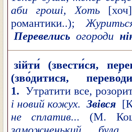
аби гроші, Хоть
[хо
романтики..);
Журитьс
Перевелись
огороди
ні
зійти́ (звести́ся, пер
(зво́дитися, перево́
1.
Утратити все, розори
і новий кожух.
Звівся
[
не сплатив...
(М. Ко
заможненький, була