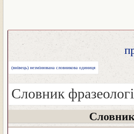
п
(внівець) незмінювана словникова одиниця
Словник фразеологі
Словник