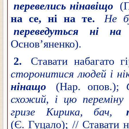
перевелись нінавіщо
(
на се, ні на те.
Не б
переведуться ні на
Основ’яненко).
2.
Ставати набагато 
сторонитися людей і нік
нінащо
(Нар. опов.);
схожий, і цю переміну
гризе Кирика, бач,
(Є. Гуцало); // Ставати