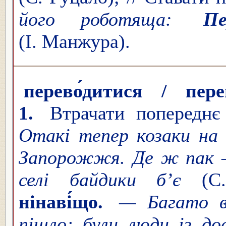
його роботяща:
Пе
(І. Манжура).
перево́дитися / пере
1.
Втрачати попереднє 
Отакі тепер козаки на
Запорожжя. Де ж пак —
селі байдики б’є
(С
нінаві́що.
— Багато 
пішло; були люди із д