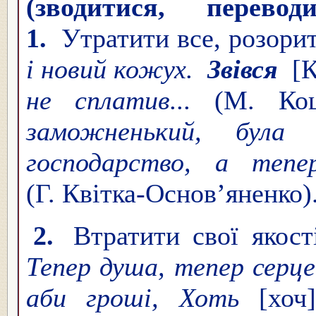
(зво́дитися, перево́
1.
Утратити все, розори
і новий кожух.
Звівся
[
не сплатив...
(М. Ко
заможненький, була
господарство, а теп
(Г. Квітка-Основ’яненко)
2.
Втратити свої якості
Тепер душа, тепер серц
аби гроші, Хоть
[хо