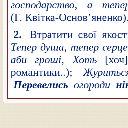
господарство, а теп
(Г. Квітка-Основ’яненко)
2.
Втратити свої якості
Тепер душа, тепер серц
аби гроші, Хоть
[хо
романтики..);
Журитьс
Перевелись
огороди
ні