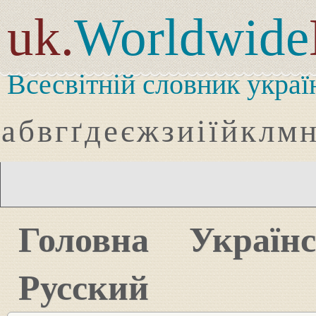
uk.
Worldwide
Всесвітній словник украї
а
б
в
г
ґ
д
е
є
ж
з
и
і
ї
й
к
л
м
Головна
Україн
Русский