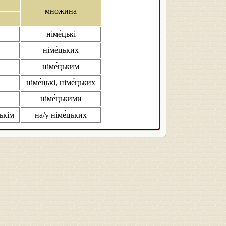
множина
німе́цькі
німе́цьких
німе́цьким
німе́цькі, німе́цьких
німе́цькими
цькім
на/у німе́цьких