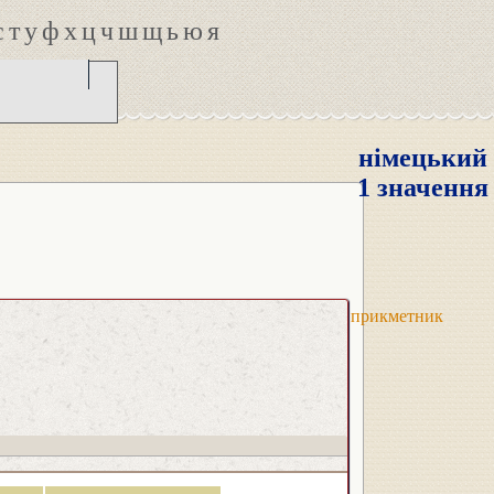
с
т
у
ф
х
ц
ч
ш
щ
ь
ю
я
німецький
1 значення
прикметник