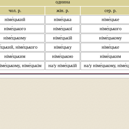
однина
чол. р.
жін. р.
сер. р.
німе́цький
німе́цька
німе́цьке
німе́цького
німе́цької
німе́цького
німе́цькому
німе́цькій
німе́цькому
е́цький, німе́цького
німе́цьку
німе́цьке
німе́цьким
німе́цькою
німе́цьким
іме́цькому, німе́цькім
на/у німе́цькій
на/у німе́цькому, німе́