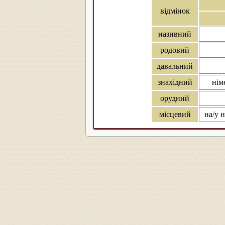
відмінок
називний
родовий
давальний
знахідний
нім
орудний
місцевий
на/у н