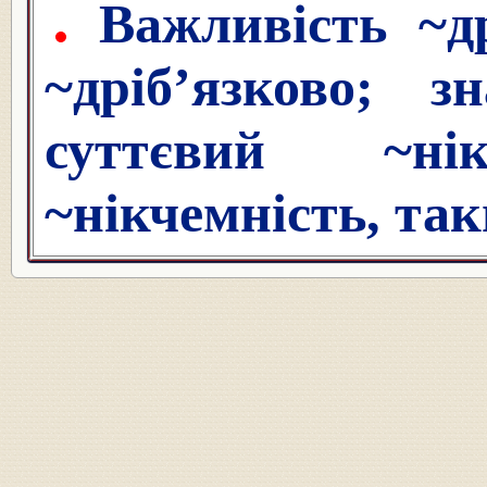
Важливість ~др
~дріб’язково; з
суттєвий ~нік
~нікчемність, так