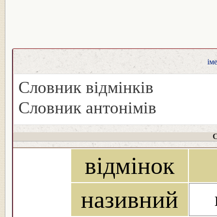
ім
Словник відмінків
Словник антонімів
С
відмінок
називний