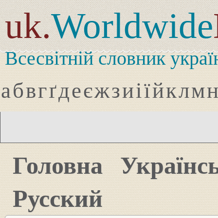
uk.
Worldwide
Всесвітній словник украї
а
б
в
г
ґ
д
е
є
ж
з
и
і
ї
й
к
л
м
Головна
Українс
Русский