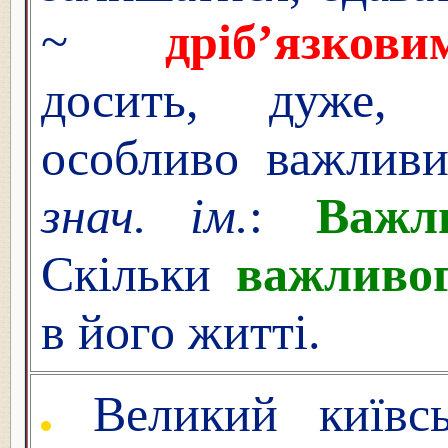
~
дріб’язкови
досить, дуже, 
особливо важли
знач. ім.
:
Важл
Скільки
важливо
в його житті.
Великий київсь