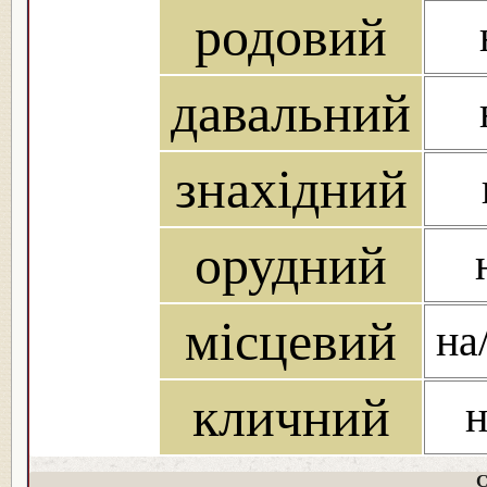
родовий
давальний
знахідний
орудний
місцевий
на
кличний
н
С