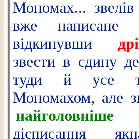
Мономах... звелів
вже написане 
відкинувши
др
звести в єдину д
туди й усе т
Мономахом, але з
найголовніше
і
дієписання я