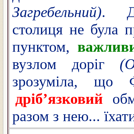
Загребельний)
. Д
столиця не була п
пунктом,
важлив
вузлом доріг
(
зрозуміла, що
дріб’язковий
обм
разом з нею... їха