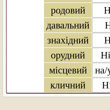
родовий
Н
давальний
Н
знахідний
Н
орудний
Ні
місцевий
на/
кличний
Н