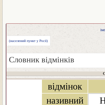
ім
(населений пункт у Росії)
Словник відмінків
С
відмінок
називний
Н