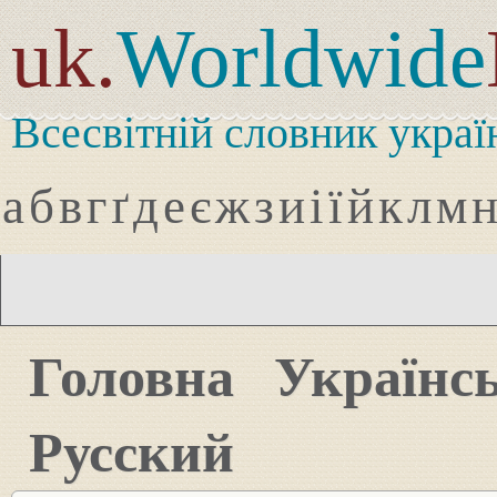
uk.
Worldwide
Всесвітній словник украї
а
б
в
г
ґ
д
е
є
ж
з
и
і
ї
й
к
л
м
Головна
Українс
Русский