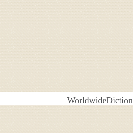
WorldwideDiction