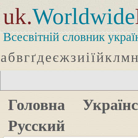
uk.
Worldwide
Всесвітній словник украї
а
б
в
г
ґ
д
е
є
ж
з
и
і
ї
й
к
л
м
Головна
Україн
Русский