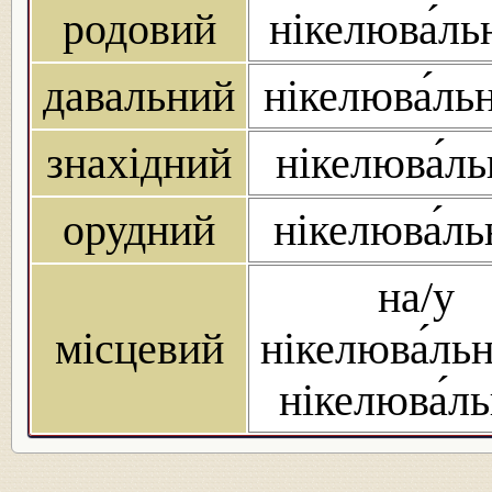
родовий
нікелюва́ль
давальний
нікелюва́ль
знахідний
нікелюва́л
орудний
нікелюва́л
на/у
місцевий
нікелюва́ль
нікелюва́л