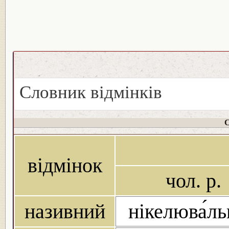
Словник відмінків
С
відмінок
чол. р.
називний
нікелюва́л