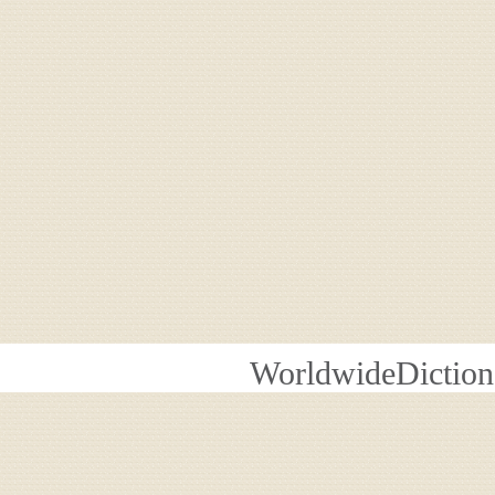
WorldwideDiction