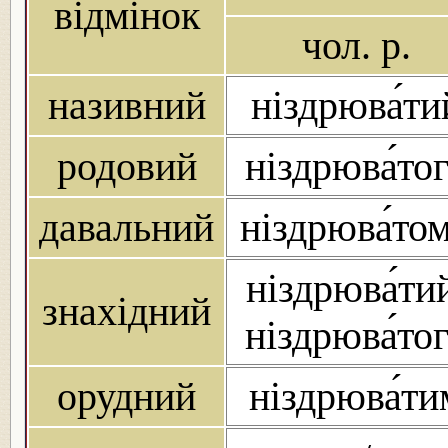
відмінок
чол. р.
називний
ніздрюва́ти
родовий
ніздрюва́то
давальний
ніздрюва́то
ніздрюва́ти
знахідний
ніздрюва́то
орудний
ніздрюва́ти