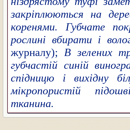
ніздрястому туфі замет
закріплюються на дер
коренями. Губчате по
рослині вбирати і воло
журналу);
В зелених тр
губчастій синій виногр
спідницю і вихідну бі
мікропористій підошв
тканина.