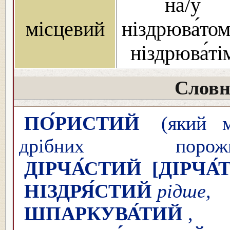
на/у
місцевий
ніздрюва́том
ніздрюва́ті
Словн
ПО́РИСТИЙ
(який ма
дрібних пор
ДІРЧА́СТИЙ
[ДІРЧА́
НІЗДРЯ́СТИЙ
рі
ШПАРКУВА́ТИЙ