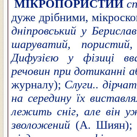
МІКРОПО́РИСТИЙ
сп
дуже дрібними, мікроско
дніпровський у Берисла
шаруватий, пористий
Дифузією у фізиці вв
речовин при дотиканні а
журналу);
Слуги.. дірча
на середину їх виставля
лежить сніг, але він у
зволожений
(А. Шиян)