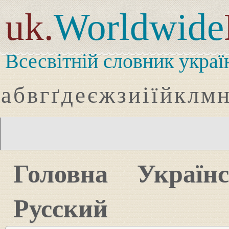
uk.
Worldwide
Всесвітній словник украї
а
б
в
г
ґ
д
е
є
ж
з
и
і
ї
й
к
л
м
Головна
Україн
Русский