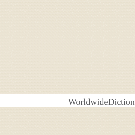
WorldwideDiction