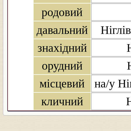
родовий
давальний
Ніглів
знахідний
орудний
місцевий
на/у Ніг
кличний
Н