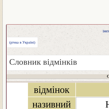
іме
(річка в Україні)
Словник відмінків
С
відмінок
називний