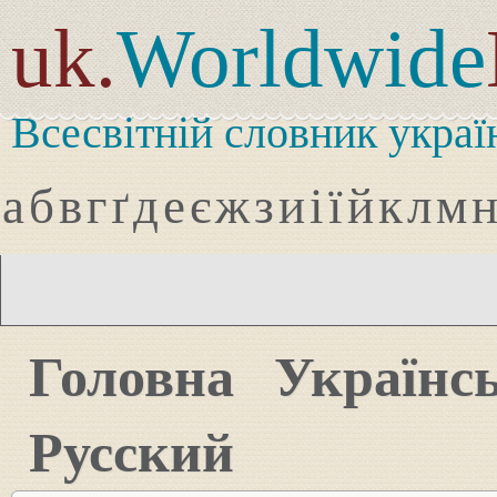
uk.
Worldwide
Всесвітній словник украї
а
б
в
г
ґ
д
е
є
ж
з
и
і
ї
й
к
л
м
Головна
Українс
Русский