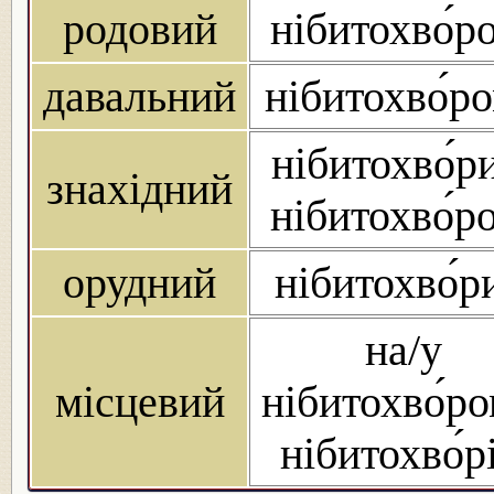
родовий
нібитохво́р
давальний
нібитохво́р
нібитохво́р
знахідний
нібитохво́р
орудний
нібитохво́р
на/у
місцевий
нібитохво́ро
нібитохво́р