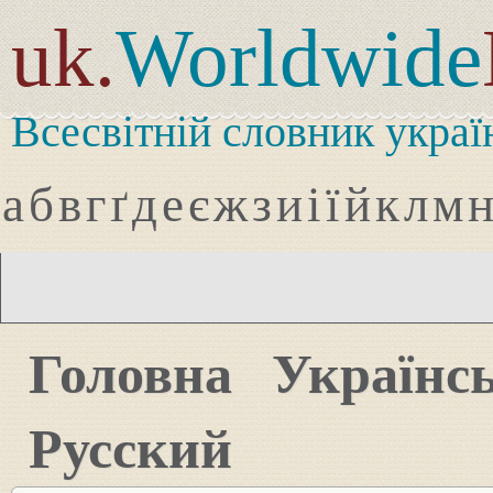
uk.
Worldwide
Всесвітній словник украї
а
б
в
г
ґ
д
е
є
ж
з
и
і
ї
й
к
л
м
Головна
Українс
Русский