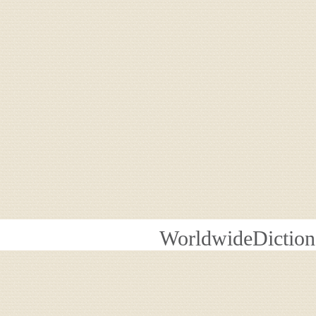
WorldwideDiction