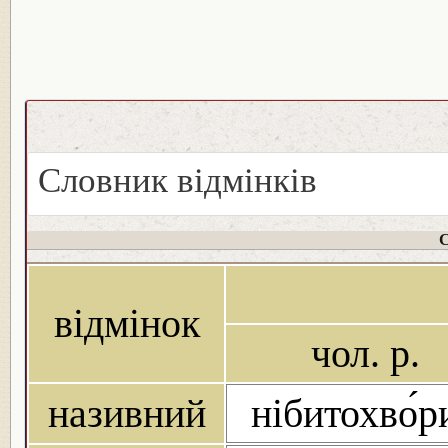
Словник відмінків
С
відмінок
чол. р.
називний
нібитохво́р